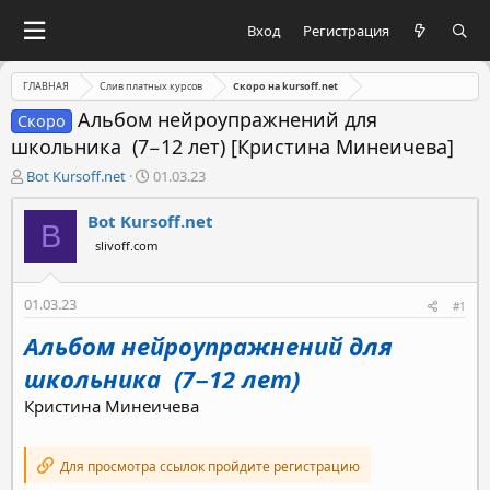
Вход
Регистрация
ГЛАВНАЯ
Слив платных курсов
Скоро на kursoff.net
Альбом нейроупражнений для
Скоро
школьника ‌ (7−12 лет) [Кристина Минеичева]
А
Д
Bot Kursoff.net
01.03.23
в
а
т
т
Bot Kursoff.net
B
о
а
slivoff.com
р
н
т
а
е
ч
01.03.23
#1
м
а
ы
л
Альбом нейроупражнений для
а
школьника ‌ (7−12 лет)
Кристина Минеичева
Для просмотра ссылок пройдите регистрацию