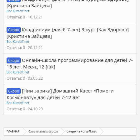
[Кристина Зайцева]
Bot Kursoff.net
Ответы
0
10.12.21
Квадривиум (для 6-7 лет) 3 курс [Как Здорово]
Скоро
[Кристина Зайцева]
Bot Kursoff.net
Ответы
0
20.12.21
Онлайн-школа программирование для детей 7-
Скоро
15 лет. Месяц 12 [itik]
Bot Kursoff.net
Ответы
0
03.05.22
[Нии эврика] Домашний Квест «Помоги
Скоро
Космонавту» для детей 7-12 лет
Bot Kursoff.net
Ответы
0
24.10.23
ГЛАВНАЯ
Слив платных курсов
Скоро на kursoff.net