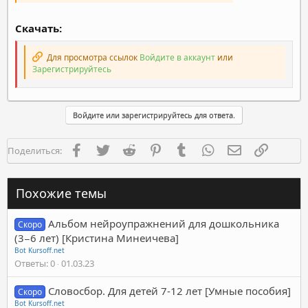
Скачать:
Для просмотра ссылок
Войдите в аккаунт
или
Зарегистрируйтесь
Войдите или зарегистрируйтесь для ответа.
Facebook
Twitter
Reddit
Pinterest
Tumblr
WhatsApp
Электронная п
Ссылка
Поделиться:
Похожие темы
Альбом нейроупражнений для дошкольника ‌
Скоро
(3−6 лет) [Кристина Минеичева]
Bot Kursoff.net
Ответы
0
01.03.23
Словосбор. Для детей 7-12 лет [Умные пособия]
Скоро
Bot Kursoff.net