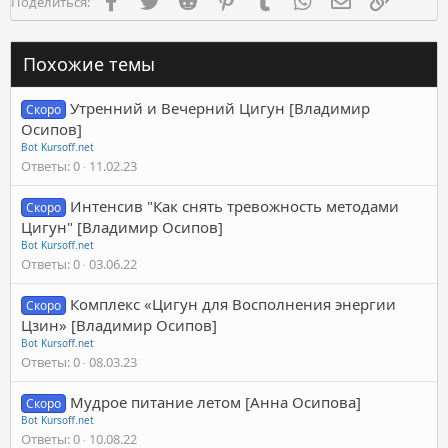
Поделиться:
Похожие темы
Утренний и Вечерний Цигун [Владимир
Скоро
Осипов]
Bot Kursoff.net
Ответы
0
11.02.23
Интенсив "Как снять тревожность методами
Скоро
Цигун" [Владимир Осипов]
Bot Kursoff.net
Ответы
0
03.06.22
Комплекс «Цигун для Восполнения энергии
Скоро
Цзин» [Владимир Осипов]
Bot Kursoff.net
Ответы
0
08.03.23
Мудрое питание летом [Анна Осипова]
Скоро
Bot Kursoff.net
Ответы
0
10.08.22