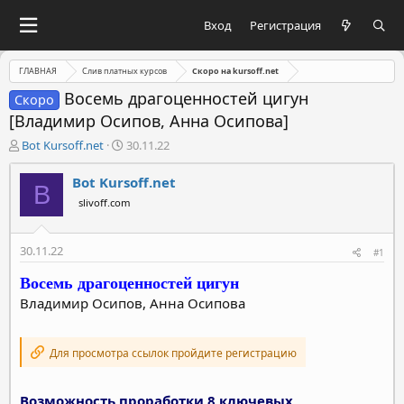
Вход
Регистрация
ГЛАВНАЯ
Слив платных курсов
Скоро на kursoff.net
Восемь драгоценностей цигун
Скоро
[Владимир Осипов, Анна Осипова]
А
Д
Bot Kursoff.net
30.11.22
в
а
т
т
Bot Kursoff.net
B
о
а
slivoff.com
р
н
т
а
е
ч
30.11.22
#1
м
а
ы
л
Восемь драгоценностей цигун
а
Владимир Осипов, Анна Осипова
Для просмотра ссылок пройдите регистрацию
Возможность проработки 8 ключевых