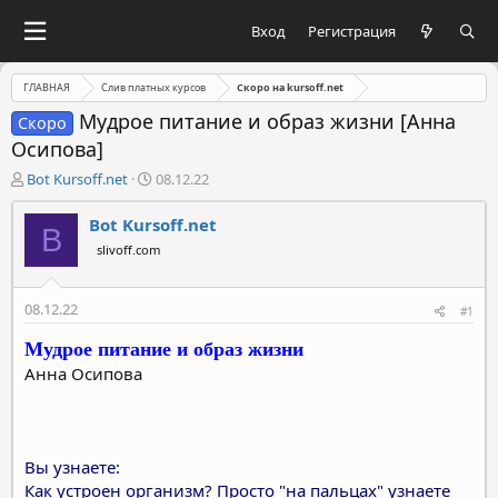
Вход
Регистрация
ГЛАВНАЯ
Слив платных курсов
Скоро на kursoff.net
Мудрое питание и образ жизни [Анна
Скоро
Осипова]
А
Д
Bot Kursoff.net
08.12.22
в
а
т
т
Bot Kursoff.net
B
о
а
slivoff.com
р
н
т
а
е
ч
08.12.22
#1
м
а
ы
л
Мудрое питание и образ жизни
а
Анна Осипова
Вы узнаете:
Как устроен организм? Просто "на пальцах" узнаете