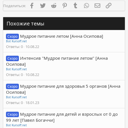
Facebook
Twitter
Reddit
Pinterest
Tumblr
WhatsApp
Электронная п
Ссылка
Поделиться:
Похожие темы
Мудрое питание летом [Анна Осипова]
Скоро
Bot Kursoff.net
Ответы
0
10.08.22
Интенсив "Мудрое питание летом" [Анна
Скоро
Осипова]
Bot Kursoff.net
Ответы
0
10.08.22
Мудрое питание для здоровья 5 органов [Анна
Скоро
Осипова]
Bot Kursoff.net
Ответы
0
18.01.23
Мудрое питание для детей и взрослых от 0 до
Скоро
99 лет [Павел Богаччи]
Bot Kursoff.net