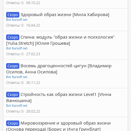
Ответы
0
09.10.22
Здоровый образ жизни [Мила Хабирова]
Скоро
Bot Kursoff.net
Ответы
0
16.04.22
Спина: модуль "образ жизни и психология"
Скоро
[Yulia.Stretch] [Юлия Грошева]
Bot Kursoff.net
Ответы
0
27.02.23
Восемь драгоценностей цигун [Владимир
Скоро
Осипов, Анна Осипова]
Bot Kursoff.net
Ответы
0
30.11.22
Стройность как образ жизни Level1 [Инна
Скоро
Ванюшина]
Bot Kursoff.net
Ответы
0
28.02.22
Мировоззрение и здоровый образ жизни
Скоро
(Основа перехода) [Борис и Инга Гринблат]