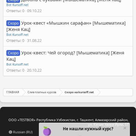
Bot Kursoff.net
Ответы
0
09.10.22
Урок-квест «Мышкин сарафан» [Мышематика]
Скоро
[Женя Кац]
Bot Kursoff.net
Ответы
0
31.08.22
Урок-квест: Чей огород? [Мышематика] [Женя
Скоро
Кац]
Bot Kursoff.net
Ответы
0
20.10.22
ГЛАВНАЯ
Слив платных курсов
Скоро на kursoff.net
ООО «TESTBOR» Республика Узбекистан, г. Ташкент, Алмазарский район,
ул. Кичик Халка Йули, 17
Не нашли нужный курс?
Russian (RU)