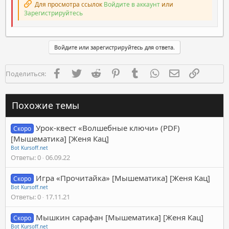
Для просмотра ссылок
Войдите в аккаунт
или
Зарегистрируйтесь
Войдите или зарегистрируйтесь для ответа.
Facebook
Twitter
Reddit
Pinterest
Tumblr
WhatsApp
Электронная п
Ссылка
Поделиться:
Похожие темы
Урок-квест «Волшебные ключи» (PDF)
Скоро
[Мышематика] [Женя Кац]
Bot Kursoff.net
Ответы
0
06.09.22
Игра «Прочитайка» [Мышематика] [Женя Кац]
Скоро
Bot Kursoff.net
Ответы
0
17.11.21
Мышкин сарафан [Мышематика] [Женя Кац]
Скоро
Bot Kursoff.net