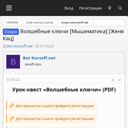
Вход
Регистрация
ГЛАВНАЯ
Слив платных курсов
Скоро на kursoff.net
Волшебные ключи [Мышематика] [Женя
Скоро
Кац]
А
Д
Bot Kursoff.net
07.09.22
в
а
т
т
Bot Kursoff.net
B
о
а
slivoff.com
р
н
т
а
е
ч
07.09.22
#1
м
а
ы
л
Урок-квест «Волшебные ключи» (PDF)
а
Для просмотра ссылок пройдите регистрацию
Для просмотра ссылок пройдите регистрацию