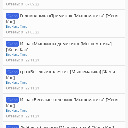
Ответы
0
07.09.22
Головоломка «Тримино» [Мышематика] [Женя
Скоро
Кац]
Bot Kursoff.net
Ответы
0
21.03.23
Игра «Мышкины домики» » [Мышематика]
Скоро
[Женя Кац]
Bot Kursoff.net
Ответы
0
22.11.21
гра «Весёлые колечки» [Мышематика] [Женя
Скоро
Кац]
Bot Kursoff.net
Ответы
0
22.11.21
Игра «Весёлые колечки» [Мышематика] [Женя
Скоро
Кац]
Bot Kursoff.net
Ответы
0
22.11.21
Доббль с буквами [Мышематика] [Женя Кац]
Скоро