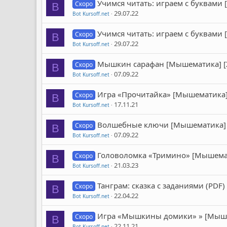
Учимся читать: играем с буквами
Скоро
B
29.07.22
Bot Kursoff.net
Учимся читать: играем с буквами 
Скоро
B
29.07.22
Bot Kursoff.net
Мышкин сарафан [Мышематика] [
Скоро
B
07.09.22
Bot Kursoff.net
Игра «Прочитайка» [Мышематика]
Скоро
B
17.11.21
Bot Kursoff.net
Волшебные ключи [Мышематика] 
Скоро
B
07.09.22
Bot Kursoff.net
Головоломка «Тримино» [Мышемат
Скоро
B
21.03.23
Bot Kursoff.net
Танграм: сказка с заданиями (PDF
Скоро
B
22.04.22
Bot Kursoff.net
Игра «Мышкины домики» » [Мыше
Скоро
B
22.11.21
Bot Kursoff.net