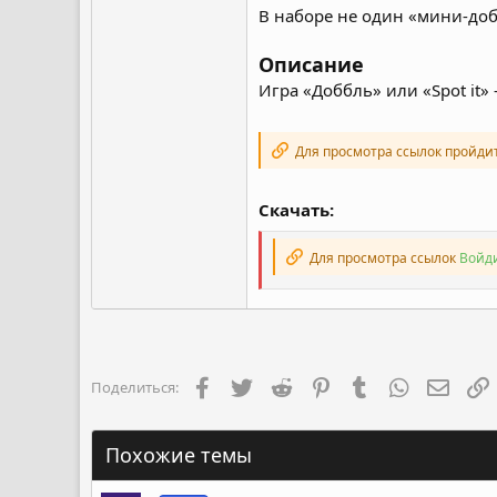
В наборе не один «мини-доб
Описание
Игра «Доббль» или «Spot it» 
Для просмотра ссылок пройди
Скачать:
Для просмотра ссылок
Войди
Facebook
Twitter
Reddit
Pinterest
Tumblr
WhatsApp
Элект
Поделиться:
Похожие темы