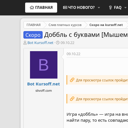
ГЛАВНАЯ
ЧТО НОВОГО?
FAQ
ГЛАВНАЯ
Слив платных курсов
Скоро на kursoff.net
Доббль с буквами [Мышема
Скоро
А
Д
Bot Kursoff.net
09.10.22
в
а
т
т
09.10.22
о
а
B
р
н
т
а
е
ч
м
а
Для просмотра ссылок пройди
Bot Kursoff.net
ы
л
а
slivoff.com
Для просмотра ссылок пройди
Игра «доббль» — игра на вн
найти пару, то есть совпада