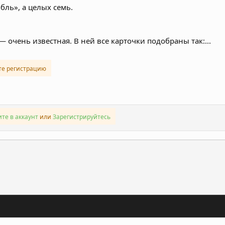
бль», а целых семь.
— очень известная. В ней все карточки подобраны так:...
те регистрацию
те в аккаунт
или
Зарегистрируйтесь
ронная почта
Ссылка