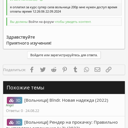
я оплатил за курс супер сила вольница 200р мне нужен доступ время
оплаты время 12:26:06 22.09.2024
Вы должны
Войти на форум
чтобы увидеть контент.
Здравствуйте
Приятного изучения!
Войдите или зарегистрируйтесь для ответа.
Facebook
Twitter
Reddit
Pinterest
Tumblr
WhatsApp
Электронная п
Ссылка
Поделиться:
Похожие темы
[Вольница] Blndr. Новая надежда (2022)
3D
Angel
Ответы
0
24.08.22
[Вольница] Рендер на прокачку: Правильно
3D
выставляем освещение (v.3) (2022)