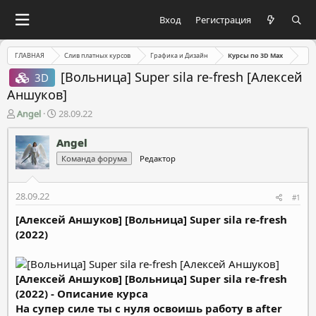
Вход
Регистрация
ГЛАВНАЯ
Слив платных курсов
Графика и Дизайн
Курсы по 3D Max
[Вольница] Super sila re-fresh [Алексей
3D
Аншуков]
А
Д
Angel
28.09.22
в
а
т
т
Angel
о
а
Команда форума
Редактор
р
н
т
а
е
ч
28.09.22
#1
м
а
ы
л
[Алексей Аншуков] [Вольница] Super sila re-fresh
а
(2022)
[Алексей Аншуков] [Вольница] Super sila re-fresh
(2022) - Описание курса
На супер силе ты с нуля освоишь работу в after