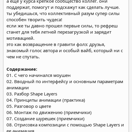
а еще у курса крепкое сообщество коллег. они
поддержат, помогут и подскажут как сделать лучше.
ты убедишься, что коллективный разум супер силы
способен творить чудеса!
если же ты давно прошел первые силы, то рефреш
станет для тебя летней перезагрузкой и зарядит
мотивацией.
это как возвращение в гравити фолз: друзья,
знакомый голос автора и особый вайб, который ни с
чем не спутать.
Содержание:
01. С чего начинался моушен
02. Вводный по интерфейсу и основным параметрам
анимации
03. Разбор Shape Layers
04. Принципы анимации (практика)
05. Разговор о цвете
06. Монтаж по движению (приемчики)
07. Создание шурешек (приемчики)
08. Отрисовка композиции с помощью Shape Layers и
ее анимация