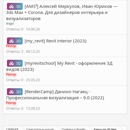
[AMS³] Алексей Меркулов, Иван Юриков ―
3D
3ds Max + Corona. Для дизайнеров интерьера и
визуализаторов
Angel
Ответы
0
10.06.26
[my_revit] Revit interior (2023)
3D
Ректор
Ответы
2
09.12.25
[myrevitschool] My Revit - оформление 3Д
3D
видов (2023)
Ректор
Ответы
0
25.05.23
[Render.Camp] Даниил Нагаец -
3D
Профессиональная визуализация – 9.0 (2022)
Ректор
Ответы
0
12.09.23
ГЛАВНАЯ
Слив платных курсов
Графика и Дизайн
Курсы по 3D Max