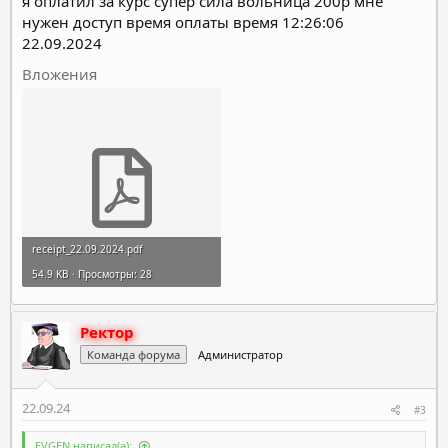
я оплатил за курс супер сила вольница 200р мне
нужен доступ время оплаты время 12:26:06
22.09.2024
Вложения
receipt_22.09.2024.pdf
54.9 KB · Просмотры: 28
Ректор
Команда форума
Администратор
22.09.24
#3
EVGEN написал(а):