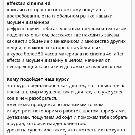
effectsи cinema 4d
двигаясь от простого к сложному получишь
востребованные на глобальном рынке навыки
моушен дизайнера.
рефреш научит тебя актуальным трендам и техникам,
поделится опытом, расскажет где находить заказы,
как вести общение с заказчиком и множество других
вещей, в важности которых ты убедишься.
в курсе более 50 часов материала по cinema 4d, after
effects и моушен дизайну в целом, начиная от
нестареющей классики и до самых актуальных тем.
Кому подойдет наш курс?
этот курс предназначен как для тех, кто только начал
постигать мир моушена, так и для тех, кто уже успел
кое в чем разобраться.
вместе мы пройдемся по значимым точкам
индустрии. поговорим о работе с цветом, шрифтами,
футажами, пощупаем 3d софт и поможем тебе собрать
шоурил, который найдет клиентов.
уроки на супер силе такие, что смотреть их нескучно.