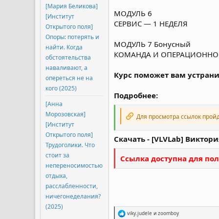
[Мария Беликова]
МОДУЛЬ 6
[Институт
СЕРВИС — 1 НЕДЕЛЯ
Открытого поля]
Опоры: потерять и
МОДУЛЬ 7 Бонусный
найти. Когда
КОМАНДА И ОПЕРАЦИОННОЕ
обстоятельства
наваливают, а
Курс поможет вам устрани
опереться не на
кого (2025)
Подробнее:
[Анна
Морозовская]
Для просмотра ссылок прой
[Институт
Открытого поля]
Скачать - [VLVLab] Виктор
Трудоголики. Что
стоит за
Ссылка доступна для пол
непереносимостью
отдыха,
расслабленности,
ничегонеделания?
(2025)
Р
viky.judele
и
zoomboy