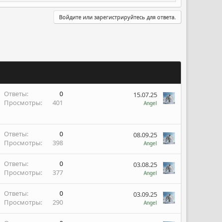
Войдите или зарегистрируйтесь для ответа.
Ответы
0
15.07.25
Просмотры
401
Angel
Ответы
0
08.09.25
Просмотры
398
Angel
Ответы
0
03.08.25
Просмотры
377
Angel
Ответы
0
03.09.25
Просмотры
290
Angel