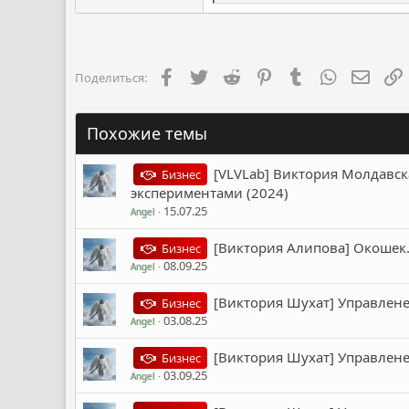
е
а
к
ц
и
и
Facebook
Twitter
Reddit
Pinterest
Tumblr
WhatsApp
Элект
Поделиться:
:
Похожие темы
[VLVLab] Виктория Молдавска
Бизнес
экспериментами (2024)
15.07.25
Angel
[Виктория Алипова] Окошек.
Бизнес
08.09.25
Angel
[Виктория Шухат] Управлене
Бизнес
03.08.25
Angel
[Виктория Шухат] Управлене
Бизнес
03.09.25
Angel