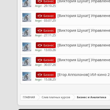
[Виктория Шухат] Управлене
Бизнес
29.10.25
Angel
[Виктория Шухат] Управлене
Бизнес
03.07.25
Angel
[Виктория Шухат] Управлене
Бизнес
27.11.25
Angel
[Виктория Шухат] Управлене
Бизнес
13.03.26
Angel
[Виктория Шухат] Управлене
Бизнес
30.07.26
Angel
[Егор Апполонов] ИИ-кино 2
Бизнес
15.08.25
Angel
ГЛАВНАЯ
Слив платных курсов
Бизнес и Аналитика