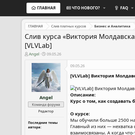
ГЛАВНАЯ
ЧТО НОВОГО?
FAQ
ГЛАВНАЯ
Слив платных курсов
Бизнес и Аналитика
Слив курса «Виктория Молдавская
[VLVLab]
А
Д
Angel
09.05.26
в
а
т
т
09.05.26
о
а
р
н
[VLVLab] Виктория Молдавс
т
а
е
ч
м
а
Описание:
Angel
ы
л
Курс о том, как создавать
а
Команда форума
Редактор
О курсе:
Мы обучили больше 2500 на
Последние темы
Главный из них — нехватка 
автора:
взаимосвязаны. А когда что‑