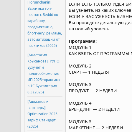
[Forumchanin]
ЕСЛИ ЕСТЬ ТОЛЬКО ИДЕЯ Б
Выжимка топ-
Вы узнаете, из каких ключе
постов с Reddit по
ЕСЛИ У ВАС УЖЕ ЕСТЬ БИЗНЕ
заработку,
Вы проведёте детальную диа
продвижению,
на новый уровень.
блоггингу, рекламе,
автоматизации от
Программа:
практиков (2025)
МОДУЛЬ 1
КАК ВЗЯТЬ ОТ ПРОГРАММЫ
[Анастасия
Крысанова] [РУНО]
МОДУЛЬ 2
Бухучет и
СТАРТ — 1 НЕДЕЛЯ
налогообложение
ИП 2025+практика
МОДУЛЬ 3
в 1С Бухгалтерия
ПРОДУКТ — 2 НЕДЕЛИ
8.3 (2025)
[Ашманов и
МОДУЛЬ 4
партнеры]
БРЕНДИНГ — 2 НЕДЕЛИ
Optimization 2025.
Тариф Стандарт
МОДУЛЬ 5
(2025)
МАРКЕТИНГ — 2 НЕДЕЛИ