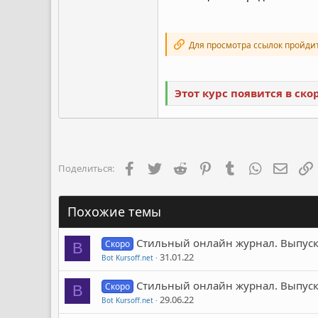
Для просмотра ссылок пройди
Этот курс появится в ск
Facebook
Twitter
Reddit
Pinterest
Tumblr
WhatsApp
Элект
Поделиться:
Похожие темы
Стильный онлайн журнал. Выпуск
Скоро
B
31.01.22
Bot Kursoff.net
Стильный онлайн журнал. Выпуск
Скоро
B
29.06.22
Bot Kursoff.net