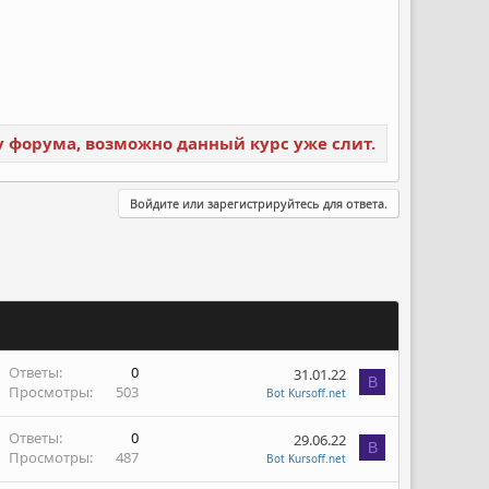
ку форума, возможно данный курс уже слит.
Войдите или зарегистрируйтесь для ответа.
Ответы
0
31.01.22
B
Просмотры
503
Bot Kursoff.net
Ответы
0
29.06.22
B
Просмотры
487
Bot Kursoff.net