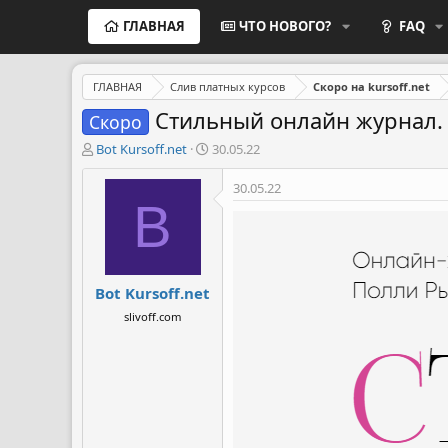
ГЛАВНАЯ
ЧТО НОВОГО?
FAQ
ГЛАВНАЯ
Слив платных курсов
Скоро на kursoff.net
Стильный онлайн журнал.
Скоро
А
Д
Bot Kursoff.net
30.05.22
в
а
т
т
30.05.22
о
а
B
р
н
т
а
е
ч
м
а
Bot Kursoff.net
ы
л
а
slivoff.com