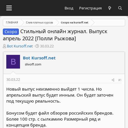
Вход
Регистрация
ГЛАВНАЯ
Слив платных курсов
Скоро на kursoff.net
Стильный онлайн журнал. Выпуск
Скоро
апрель 2022 [Полли Рыжова]
А
Д
Bot Kursoff.net
30.03.22
в
а
т
т
Bot Kursoff.net
B
о
а
slivoff.com
р
н
т
а
е
ч
30.03.22
#1
м
а
ы
л
Новый выпус неизменно выйдет 1 числа. Но
а
апрельский выпус будет инным. Он будет заточен
под текущую реальность.
Бонусом будет файл обзоров российских брендов.
Более 100 стр. с сылкамию Размерный ряд и
концепция бренда.