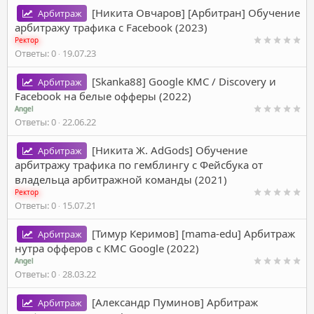
[Никита Овчаров] [Арбитран] Обучение
Арбитраж
арбитражу трафика с Facebook (2023)
Ректор
Ответы
0
19.07.23
[Skanka88] Google KMC / Discovery и
Арбитраж
Facebook на белые офферы (2022)
Angel
Ответы
0
22.06.22
[Никита Ж. АdGods] Обучение
Арбитраж
арбитражу трафика по гемблингу с Фейсбука от
владельца арбитражной команды (2021)
Ректор
Ответы
0
15.07.21
[Тимур Керимов] [mama-edu] Арбитраж
Арбитраж
нутра офферов с КМС Google (2022)
Angel
Ответы
0
28.03.22
[Александр Пуминов] Арбитраж
Арбитраж