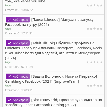
трафика через YouTube
Angel
Ответы
0
10.06.22
[Павел Швецов] Мануал по запуску
Арбитраж
Facebook на нутру (2021)
Angel
Ответы
0
17.11.21
[Adult Tik Tok] Обучение трафику на
Арбитраж
Onlyfans, Fansly при помощи Instagram, Facebook, Reels
и YouTube Shorts для моделей, агентств и менеджеров
(2024)
Angel
Ответы
0
07.11.24
[Вадим Волочнюк, Никита Петренко]
Арбитраж
Gambling с Facebook (2021) [ImproveTeam]
Angel
Ответы
0
13.03.21
[BlackHatWorld] Простое руководство по
Арбитраж
заработку через Facebook Gaming (2022)