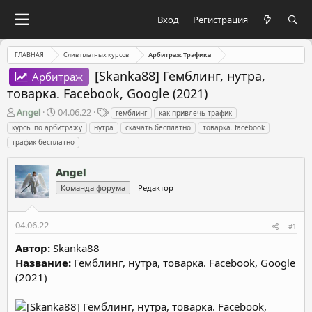
Вход
Регистрация
ГЛАВНАЯ
Слив платных курсов
Арбитраж Трафика
[Skanka88] Гемблинг, нутра,
Арбитраж
товарка. Facebook, Google (2021)
А
Д
Т
Angel
04.06.22
гемблинг
как привлечь трафик
в
а
е
курсы по арбитражу
нутра
скачать бесплатно
товарка. facebook
т
т
г
трафик бесплатно
о
а
и
р
н
Angel
т
а
е
ч
Команда форума
Редактор
м
а
ы
л
а
04.06.22
#1
Автор:
Skanka88
Название:
Гемблинг, нутра, товарка. Facebook, Google
(2021)