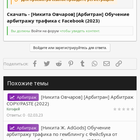
Скачать - [Никита Овчаров] [Арбитран] Обучение
арбитражу трафика с Facebook (2023)
Вы должны
Войти на форум
чтобы увидеть контент.
Войдите или зарегистрируйтесь для ответа.
Facebook
Twitter
Reddit
Pinterest
Tumblr
WhatsApp
Электронная п
Ссылка
Поделиться:
Похожие темы
[Никита Овчаров] [Арбитран] Арбитраж
Арбитраж
COPY/PASTE (2022)
Котофей
Ответы
0
02.03.23
[Никита Ж. АdGods] Обучение
Арбитраж
арбитражу трафика по гемблингу с Фейсбука от