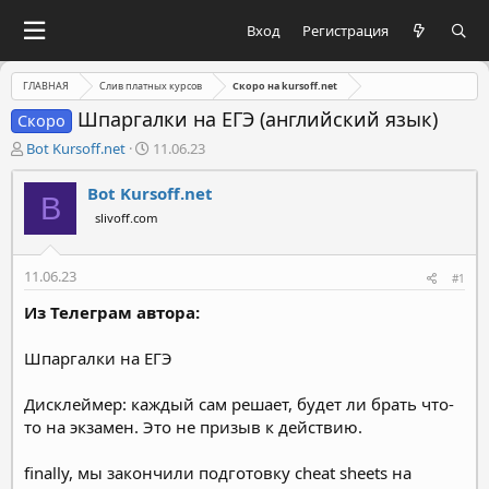
Вход
Регистрация
ГЛАВНАЯ
Слив платных курсов
Скоро на kursoff.net
Шпаргалки на ЕГЭ (английский язык)
Скоро
А
Д
Bot Kursoff.net
11.06.23
в
а
т
т
Bot Kursoff.net
B
о
а
slivoff.com
р
н
т
а
е
ч
11.06.23
#1
м
а
ы
л
Из Телеграм автора:
а
Шпаргалки на ЕГЭ
Дисклеймер: каждый сам решает, будет ли брать что-
то на экзамен. Это не призыв к действию.
finally, мы закончили подготовку cheat sheets на