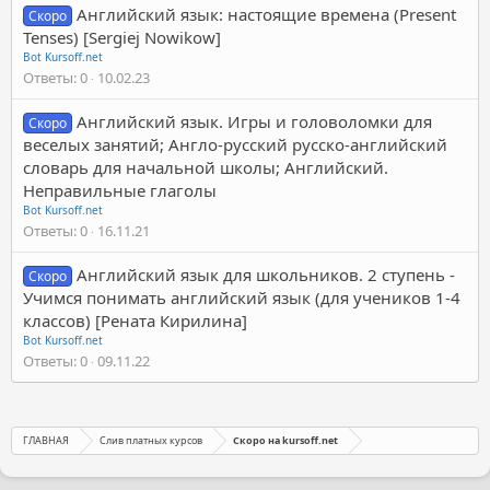
Английский язык: настоящие времена (Present
Скоро
Tenses) [Sergiej Nowikow]
Bot Kursoff.net
Ответы
0
10.02.23
Английский язык. Игры и головоломки для
Скоро
веселых занятий; Англо-русский русско-английский
словарь для начальной школы; Английский.
Неправильные глаголы
Bot Kursoff.net
Ответы
0
16.11.21
Английский язык для школьников. 2 ступень -
Скоро
Учимся понимать английский язык (для учеников 1-4
классов) [Рената Кирилина]
Bot Kursoff.net
Ответы
0
09.11.22
ГЛАВНАЯ
Слив платных курсов
Скоро на kursoff.net