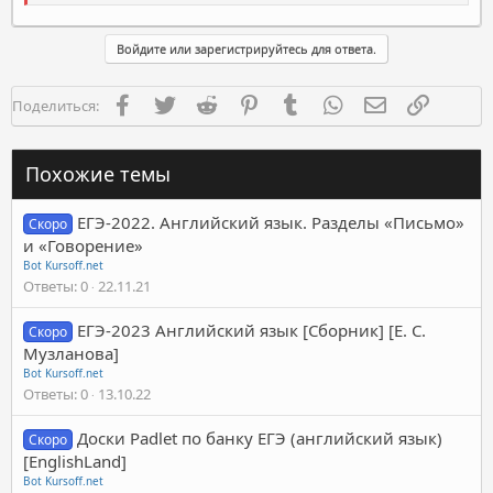
Войдите или зарегистрируйтесь для ответа.
Facebook
Twitter
Reddit
Pinterest
Tumblr
WhatsApp
Электронная п
Ссылка
Поделиться:
Похожие темы
ЕГЭ-2022. Английский язык. Разделы «Письмо»
Скоро
и «Говорение»
Bot Kursoff.net
Ответы
0
22.11.21
ЕГЭ-2023 Английский язык [Cборник] [Е. С.
Скоро
Музланова]
Bot Kursoff.net
Ответы
0
13.10.22
Доски Padlet по банку ЕГЭ (английский язык)
Скоро
[EnglishLand]
Bot Kursoff.net