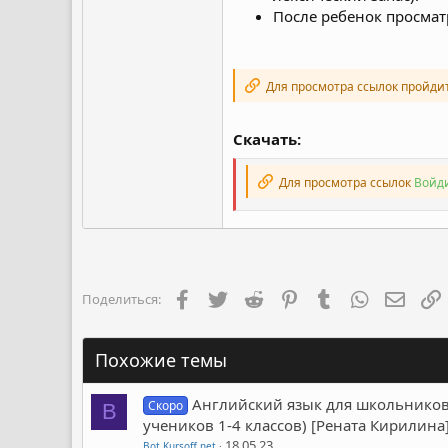
После ребенок просматр
Для просмотра ссылок пройди
Скачать:
Для просмотра ссылок
Войди
Facebook
Twitter
Reddit
Pinterest
Tumblr
WhatsApp
Элект
Поделиться:
Похожие темы
Английский язык для школьников.
Скоро
B
учеников 1-4 классов) [Рената Кирилина
18.05.23
Bot Kursoff.net