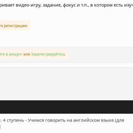
ивает видео-игру, задание, фокус и т.п., в котором есть изу
те регистрацию
те в аккаунт
или
Зарегистрируйтесь
ронная почта
Ссылка
 4 ступень - Учимся говорить на английском языке (для
]