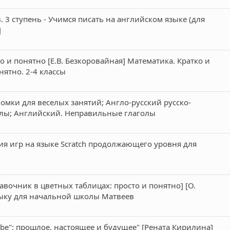
3 ступень - Учимся писать на английском языке (для
]
о и понятно [Е.В. Безкоровайная] Математика. Кратко и
нятно. 2-4 классы
омки для веселых занятий; Англо-русский русско-
лы; Английский. Неправильные глаголы
я игр на языке Scratch продолжающего уровня для
авочник в цветных таблицах: просто и понятно] [О.
зыку для начальной школы Матвеев
 be": прошлое, настоящее и будущее" [Рената Кирилина]