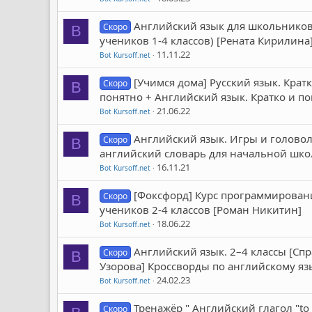
Английский язык для школьников. 
Скоро
B
учеников 1-4 классов) [Рената Кирилина
11.11.22
Bot Kursoff.net
[Учимся дома] Русский язык. Кратк
Скоро
B
понятно + Английский язык. Кратко и по
21.06.22
Bot Kursoff.net
Английский язык. Игры и головол
Скоро
B
английский словарь для начальной шко
16.11.21
Bot Kursoff.net
[Фоксфорд] Курс программировани
Скоро
B
учеников 2-4 классов [Роман Никитин]
18.06.22
Bot Kursoff.net
Английский язык. 2–4 классы [Спр
Скоро
B
Узорова] Кроссворды по английскому я
24.02.23
Bot Kursoff.net
Тренажёр " Английский глагол "to
Скоро