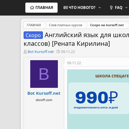
ГЛАВНАЯ
ЧТО НОВОГО?
FAQ
ГЛАВНАЯ
Слив платных курсов
Скоро на kursoff.net
Английский язык для школ
Скоро
классов) [Рената Кирилина]
А
Д
Bot Kursoff.net
09.11.22
в
а
т
т
09.11.22
о
а
B
р
н
т
а
е
ч
м
а
Bot Kursoff.net
ы
л
а
slivoff.com