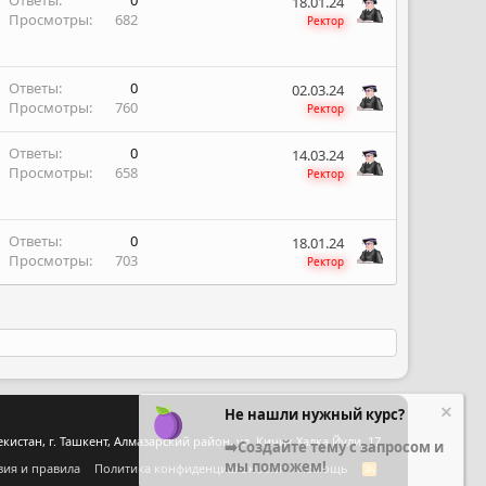
Ответы
0
18.01.24
Просмотры
682
Ректор
Ответы
0
02.03.24
Просмотры
760
Ректор
Ответы
0
14.03.24
Просмотры
658
Ректор
Ответы
0
18.01.24
Просмотры
703
Ректор
Не нашли нужный курс?
стан, г. Ташкент, Алмазарский район, ул. Кичик Халка Йули, 17
➡️Создайте тему с запросом и
мы поможем!
вия и правила
Политика конфиденциальности
Помощь
R
S