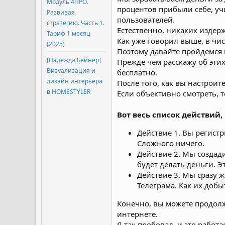
Модуль 4ПРО.
процентов прибыли себе, учи
Развивая
пользователей.
стратегию. Часть 1.
Естественно, никаких издерж
Тариф 1 месяц
Как уже говорил выше, в чи
(2025)
Поэтому давайте пройдемся п
[Надежда Бейнер]
Прежде чем расскажу об этих
Визуализация и
бесплатно.
дизайн интерьера
После того, как вы настроит
в HOMESTYLER
Если объективно смотреть, то
Вот весь список действий,
Действие 1. Вы регистр
Сложного ничего.
Действие 2. Мы создади
будет делать деньги. Э
Действие 3. Мы сразу 
Телеграма. Как их добы
Конечно, вы можете продолж
интернете.
Я так пробовал, и это работ