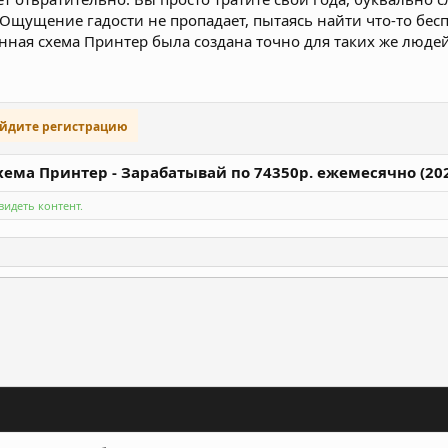
 Ощущение гадости не пропадает, пытаясь найти что-то бес
нная схема Принтер была создана точно для таких же людей
ойдите регистрацию
Схема Принтер - Зарабатывай по 74350р. ежемесячно (20
идеть контент.
ронная почта
Ссылка