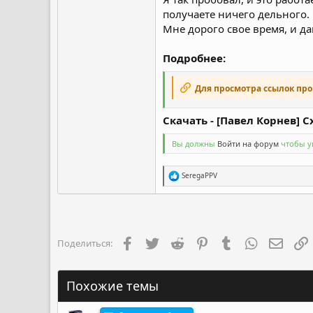
получаете ничего дельного.
Мне дорого свое время, и да
Подробнее:
Для просмотра ссылок пр
Скачать - [Павел Корнев] 
Вы должны
Войти на форум
чтобы ув
Р
SeregaPPV
е
а
к
ц
и
и
Facebook
Twitter
Reddit
Pinterest
Tumblr
WhatsApp
Элект
Поделиться:
:
Похожие темы