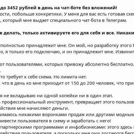
 до 3452 рублей в день на чат-боте без вложений!
сти, побольше конкретики. У меня для вас есть готовая схе
, который мне выдает специального чат-бота в Телеграм.
е делать, только активируете его для себя и все. Ника
т полностью принадлежит мне. Он мой, но разработку этого 
о, я только его подключаю, и он принадлежит мне. Извинит
бот пользователями, которых привожу абсолютно бесплатно.
.
что требует к себе схема. Но лимита нет.
 что в день ко мне приходит от 150 до 200 человек, что пр
 я не вкладываю ни одной копейки ни в один этап.
ень профессиональный инструмент, превращает этого пользо
действия мне начисляют деньги.
анимаюсь никакими воронками продаж или другими модными
вести пользователя в схему и заработать с него!
партнерскими программами и инфобизнесами: этого здесь не
ействия пользователя, а поскольку мне они достаются бесп