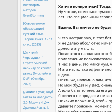
платформы
Хотите конкретики? Тогда,
методом
Ну что же, поменьше туманно
EventStorming
лет. Это специальный сервис
[Современное
Важно: Вы ничего не будет
образование]
Русский язык.
Я его настраиваю, и этот бо
Теория языка. 1 - 11
Я не делаю абсолютно ничег
класс (2025)
донести эту мысль.
[Дмитрий
После этого наполняю этот 
Черемушкин]
привлечение пользователей
Стратегический
1 час в день, это максимум, 
вебинар по крипто
И это настолько эффективно,
рынку (блокчейн и
в день.
DeFi) (Октябрь
Опять же, напомню вам, что
2025)
Но мой (будет и у Вас), оч
А если быть точнее, за его 
[Данила Сусак] Клуб
Я ничего не продаю и не з
Битва за молодость
Никаких вложений, чтобы при
2.0. Модуль 4. Дух
Давайте проясним, момент с 
Дракона. Часть 4.
Мы зарабатываем деньги за д