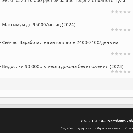
- Эксклюзив 70 000 рублей за две недели с полного нуля
- Максимум до 95000/месяц (2024)
- Сейчас. Заработай на автопилоте 2400-7100/день на
- Видосики 90 000р в месяц дохода без вложений (2023)
ООО «TESTBOR» Республика Узбеки
Служба поддержки
Обратная связь
Усло