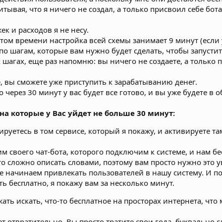
тывая, что я ничего не создал, а только присвоил себе бот
ек и расходов я не несу.
стом времени настройка всей схемы занимает 9 минут (если 
о шагам, которые вам нужно будет сделать, чтобы запустить
 шагах, еще раз напомню: вы ничего не создаете, а только
е, вы сможете уже приступить к зарабатыванию денег.
 через 30 минут у вас будет все готово, и вы уже будете в 
 на которые у Вас уйдет не больше 30 минут:
ируетесь в том сервисе, который я покажу, и активируете т
м своего чат-бота, которого подключим к системе, и нам бе
то сложно описать словами, поэтому вам просто нужно это у
же начинаем привлекать пользователей в нашу систему. И по
ть бесплатно, я покажу вам за несколько минут.
ать искать, что-то бесплатное на просторах интернета, что
ает отвратительно. Вы просто тратите свои года, буквально 