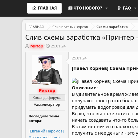
ГЛАВНАЯ
ЧТО НОВОГО?
FAQ
ГЛАВНАЯ
Слив платных курсов
Схемы заработка
Слив схемы заработка «Принтер 
А
Д
Ректор
25.01.24
в
а
т
т
25.01.24
о
а
р
н
[Павел Корнев] Схема Прин
т
а
е
ч
м
а
Описание:
Ректор
ы
л
В удивительное время живем:
а
Команда форума
получают троекратно больше
Администратор
придумать водопровод для д
Верю, что вы тоже хотите н
Последние темы
начать создавать что-то бол
автора:
В этом нет ничего плохого, я
[Евгений Паромов]
получить с нее деньги - это 
Проектирование