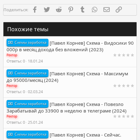
и
и
Facebook
Twitter
Reddit
Pinterest
Tumblr
WhatsApp
Электронная п
Ссылка
Поделиться:
:
Похожие темы
Схемы заработка
[Павел Корнев] Cхема - Видосики 90
000р в месяц дохода без вложений (2023)
Ректор
Ответы
0
18.01.24
Схемы заработка
[Павел Корнев] Схема - Максимум
до 95000/месяц (2024)
Ректор
Ответы
0
02.03.24
Схемы заработка
[Павел Корнев] Схема - Повезло
Зарабатывай до 33900 в неделю в телеграме (2024)
Ректор
Ответы
0
25.01.24
Схемы заработка
[Павел Корнев] Схема - Сейчас.