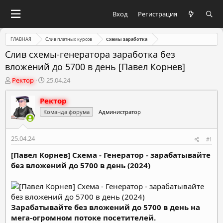
Вход
Регистрация
ГЛАВНАЯ
Слив платных курсов
Схемы заработка
Слив схемы-генератора заработка без
вложений до 5700 в день [Павел Корнев]
А
Д
Ректор
25.04.24
в
а
т
т
Ректор
о
а
Команда форума
Администратор
р
н
т
а
е
ч
25.04.24
#1
м
а
ы
л
[Павел Корнев] Схема - Генератор - зарабатывайте
а
без вложений до 5700 в день (2024)
Зарабатывайте без вложений до 5700 в день на
мега-огромном потоке посетителей.