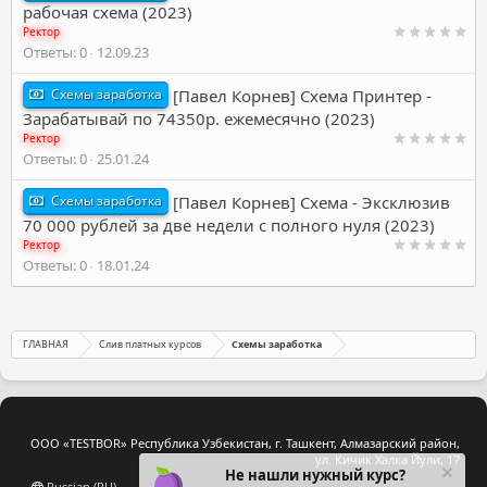
рабочая схема (2023)
Ректор
Ответы
0
12.09.23
Схемы заработка
[Павел Корнев] Схема Принтер -
Зарабатывай по 74350р. ежемесячно (2023)
Ректор
Ответы
0
25.01.24
Схемы заработка
[Павел Корнев] Схема - Эксклюзив
70 000 рублей за две недели с полного нуля (2023)
Ректор
Ответы
0
18.01.24
ГЛАВНАЯ
Слив платных курсов
Схемы заработка
ООО «TESTBOR» Республика Узбекистан, г. Ташкент, Алмазарский район,
ул. Кичик Халка Йули, 17
Не нашли нужный курс?
Russian (RU)