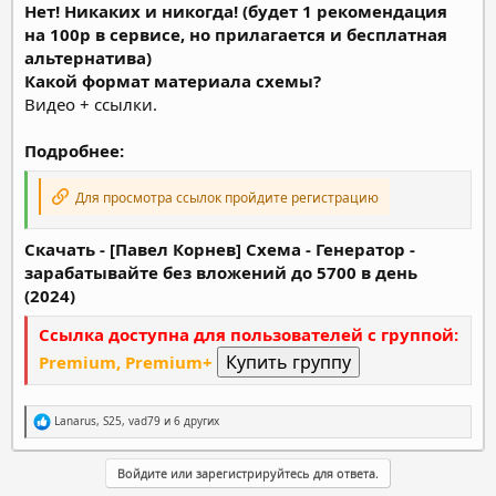
Нет! Никаких и никогда! (будет 1 рекомендация
на 100р в сервисе, но прилагается и бесплатная
альтернатива)
Какой формат материала схемы?
Видео + ссылки.
Подробнее:
Для просмотра ссылок пройдите регистрацию
Скачать - [Павел Корнев] Схема - Генератор -
зарабатывайте без вложений до 5700 в день
(2024)
Ссылка доступна для пользователей с группой:
Premium, Premium+
Р
Lanarus
,
S25
,
vad79
и 6 других
е
а
к
Войдите или зарегистрируйтесь для ответа.
ц