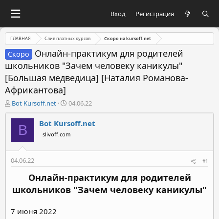
Вход
Регистрация
ГЛАВНАЯ
Слив платных курсов
Скоро на kursoff.net
Онлайн-практикум для родителей
Скоро
школьников "Зачем человеку каникулы"
[Большая медведица] [Наталия Романова-
Африкантова]
А
Д
Bot Kursoff.net
04.06.22
в
а
т
т
Bot Kursoff.net
B
о
а
slivoff.com
р
н
т
а
е
ч
04.06.22
#1
м
а
ы
л
Онлайн-практикум для родителей
а
школьников "Зачем человеку каникулы"
7 июня 2022