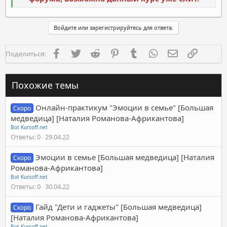
Войдите или зарегистрируйтесь для ответа.
Facebook
Twitter
Reddit
Pinterest
Tumblr
WhatsApp
Электронная п
Ссылка
Поделиться:
Похожие темы
Онлайн-практикум "Эмоции в семье" [Большая
Скоро
медведица] [Наталия Романова-Африкантова]
Bot Kursoff.net
Ответы
0
29.04.22
Эмоции в семье [Большая медведица] [Наталия
Скоро
Романова-Африкантова]
Bot Kursoff.net
Ответы
0
30.04.22
Гайд "Дети и гаджеты" [Большая медведица]
Скоро
[Наталия Романова-Африкантова]
Bot Kursoff.net