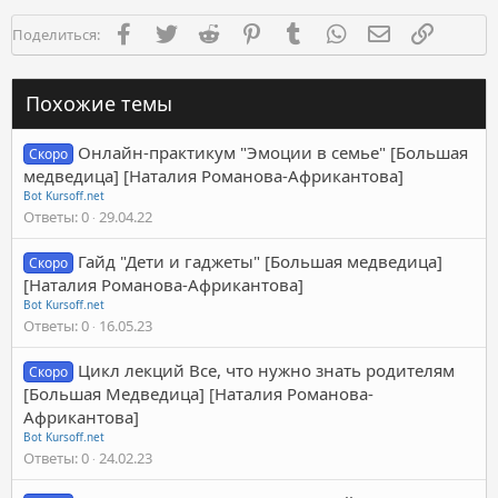
Facebook
Twitter
Reddit
Pinterest
Tumblr
WhatsApp
Электронная п
Ссылка
Поделиться:
Похожие темы
Онлайн-практикум "Эмоции в семье" [Большая
Скоро
медведица] [Наталия Романова-Африкантова]
Bot Kursoff.net
Ответы
0
29.04.22
Гайд "Дети и гаджеты" [Большая медведица]
Скоро
[Наталия Романова-Африкантова]
Bot Kursoff.net
Ответы
0
16.05.23
Цикл лекций Все, что нужно знать родителям
Скоро
[Большая Медведица] [Наталия Романова-
Африкантова]
Bot Kursoff.net
Ответы
0
24.02.23