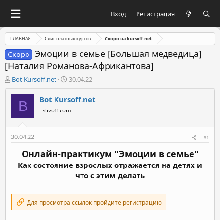
Вход
Регистрация
ГЛАВНАЯ
Слив платных курсов
Скоро на kursoff.net
Эмоции в семье [Большая медведица]
Скоро
[Наталия Романова-Африкантова]
А
Д
Bot Kursoff.net
30.04.22
в
а
т
т
Bot Kursoff.net
B
о
а
slivoff.com
р
н
т
а
е
ч
30.04.22
#1
м
а
ы
л
Онлайн-практикум "Эмоции в семье"
а
Как состояние взрослых отражается на детях и
что с этим делать
Для просмотра ссылок пройдите регистрацию