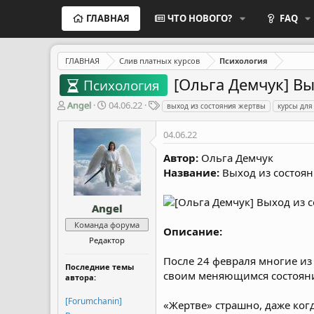
ГЛАВНАЯ
ЧТО НОВОГО?
FAQ
ГЛАВНАЯ
Слив платных курсов
Психология
[Ольга Демчук] Вы
Психология
А
Д
Т
Angel
04.06.22
выход из состояния жертвы
курсы для
в
а
е
т
т
г
04.06.22
о
а
и
р
н
Автор:
Ольга Демчук
т
а
Название:
Выход из состоян
е
ч
м
а
ы
л
Angel
а
Команда форума
Описание:
Редактор
После 24 февраля многие из 
Последние темы
своим меняющимся состояние
автора:
[Forumchanin]
«Жертве» страшно, даже ког