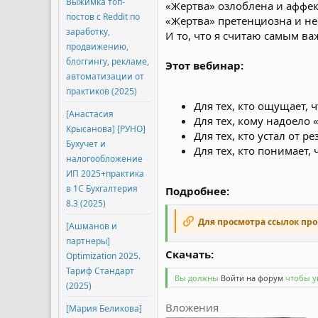
Выжимка топ-
«Жертва» озлоблена и аффек
постов с Reddit по
«Жертва» претенциозна и не
заработку,
И то, что я считаю самым ва
продвижению,
блоггингу, рекламе,
Этот вебинар:
автоматизации от
практиков (2025)
Для тех, кто ощущает, 
[Анастасия
Для тех, кому надоело 
Крысанова] [РУНО]
Для тех, кто устал от р
Бухучет и
Для тех, кто понимает,
налогообложение
ИП 2025+практика
в 1С Бухгалтерия
Подробнее:
8.3 (2025)
Для просмотра ссылок пр
[Ашманов и
партнеры]
Скачать:​
Optimization 2025.
Тариф Стандарт
Вы должны
Войти на форум
чтобы ув
(2025)
Вложения
[Мария Беликова]