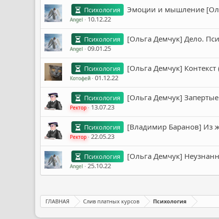
Эмоции и мышление [Оль
Психология
10.12.22
Angel
[Ольга Демчук] Дело. Пс
Психология
09.01.25
Angel
[Ольга Демчук] Контекст 
Психология
01.12.22
Котофей
[Ольга Демчук] Запертые
Психология
13.07.23
Ректор
[Владимир Баранов] Из 
Психология
22.05.23
Ректор
[Ольга Демчук] Неузнанн
Психология
25.10.22
Angel
ГЛАВНАЯ
Слив платных курсов
Психология