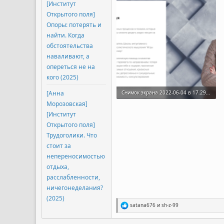
[Институт
Открытого поля]
Опоры: потерять и
найти. Когда
обстоятельства
наваливают, а
опереться не на
кого (2025)
[Анна
Снимок экрана 2022-06-04 в 17.29.41.png
Морозовская]
376.3 KB · Просмотры: 71
[Институт
Открытого поля]
Трудоголики. Что
стоит за
непереносимостью
отдыха,
расслабленности,
ничегонеделания?
(2025)
Р
satana676
и
sh-z-99
е
а