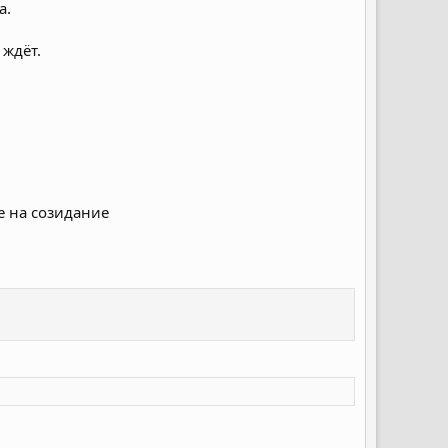
а.
 ждёт.
е на созидание