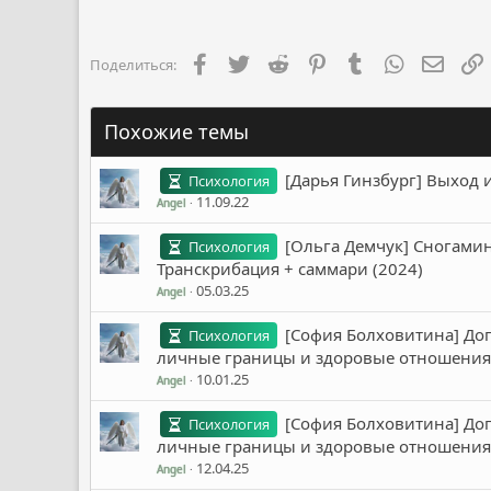
к
ц
и
и
Facebook
Twitter
Reddit
Pinterest
Tumblr
WhatsApp
Элект
Поделиться:
:
Похожие темы
[Дарья Гинзбург] Выход 
Психология
11.09.22
Angel
[Ольга Демчук] Сногами
Психология
Транскрибация + саммари (2024)
05.03.25
Angel
[София Болховитина] Дог
Психология
личные границы и здоровые отношения 
10.01.25
Angel
[София Болховитина] Дог
Психология
личные границы и здоровые отношения 
12.04.25
Angel