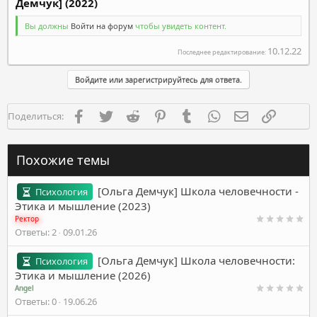
Демчук] (2022)
Вы должны
Войти на форум
чтобы увидеть контент.
10.12.22
Последнее редактирование:
Войдите или зарегистрируйтесь для ответа.
Facebook
Twitter
Reddit
Pinterest
Tumblr
WhatsApp
Электронная п
Ссылка
Поделиться:
Похожие темы
[Ольга Демчук] Школа человечности -
Психология
Этика и мышление (2023)
Ректор
Ответы
2
09.01.26
[Ольга Демчук] Школа человечности:
Психология
Этика и мышление (2026)
Angel
Ответы
0
19.06.26