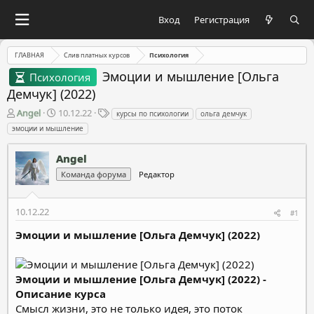
Вход
Регистрация
ГЛАВНАЯ
Слив платных курсов
Психология
Эмоции и мышление [Ольга
Психология
Демчук] (2022)
А
Д
Т
Angel
10.12.22
курсы по психологии
ольга демчук
в
а
е
эмоции и мышление
т
т
г
о
а
и
Angel
р
н
т
а
Команда форума
Редактор
е
ч
м
а
10.12.22
ы
л
#1
а
Эмоции и мышление [Ольга Демчук] (2022)
Эмоции и мышление [Ольга Демчук] (2022) -
Описание курса
Смысл жизни, это не только идея, это поток