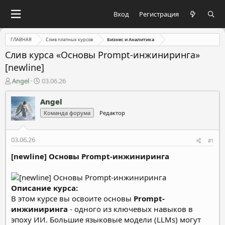
Вход
Регистрация
ГЛАВНАЯ
Слив платных курсов
Бизнес и Аналитика
Слив курса «Основы Prompt-инжиниринга»
[newline]
А
Д
Angel
03.06.26
в
а
т
т
Angel
о
а
Команда форума
Редактор
р
н
т
а
е
ч
03.06.26
#1
м
а
ы
л
[newline] Основы Prompt-инжиниринга
а
Описание курса:
В этом курсе вы освоите основы
Prompt-
инжиниринга
- одного из ключевых навыков в
эпоху ИИ. Большие языковые модели (LLMs) могут