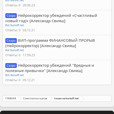
Bot Kursoff.net
Ответы
0
28.06.23
Нейрокорректор убеждений «Счастливый
Скоро
новый год!» [Александр Свияш]
Bot Kursoff.net
Ответы
0
03.12.21
ВИП-программа ФИНАНСОВЫЙ ПРОРЫВ
Скоро
(Нейрокорректор) [Александр Свияш]
Bot Kursoff.net
Ответы
0
17.09.23
Нейрокорректор убеждений "Вредные и
Скоро
полезные привычки" [Александр Свияш]
Bot Kursoff.net
Ответы
0
05.12.21
ГЛАВНАЯ
Слив платных курсов
Скоро на kursoff.net