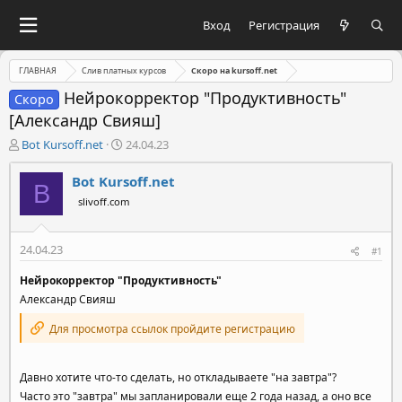
Вход
Регистрация
ГЛАВНАЯ
Слив платных курсов
Скоро на kursoff.net
Нейрокорректор "Продуктивность"
Скоро
[Александр Свияш]
А
Д
Bot Kursoff.net
24.04.23
в
а
т
т
Bot Kursoff.net
B
о
а
slivoff.com
р
н
т
а
е
ч
24.04.23
#1
м
а
ы
л
Нейрокорректор "Продуктивность"
а
Александр Свияш
Для просмотра ссылок пройдите регистрацию
Давно хотите что-то сделать, но откладываете "на завтра"?
Часто это "завтра" мы запланировали еще 2 года назад, а оно все