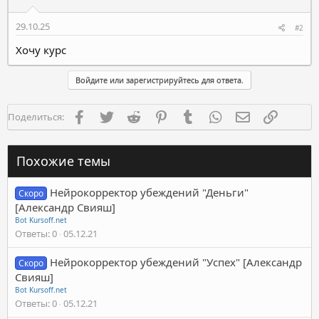
29.10.25
#2
Хочу курс
Войдите или зарегистрируйтесь для ответа.
Facebook
Twitter
Reddit
Pinterest
Tumblr
WhatsApp
Электронная п
Ссылка
Поделиться:
Похожие темы
Нейрокорректор убеждений "Деньги"
Скоро
[Александр Свияш]
Bot Kursoff.net
Ответы
0
05.12.21
Нейрокорректор убеждений "Успех" [Александр
Скоро
Свияш]
Bot Kursoff.net
Ответы
0
05.12.21