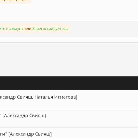
те в аккаунт
или
Зарегистрируйтесь
ронная почта
Ссылка
ксандр Свияш, Наталья Игнатова]
" [Александр Свияш]
ги" [Александр Свияш]