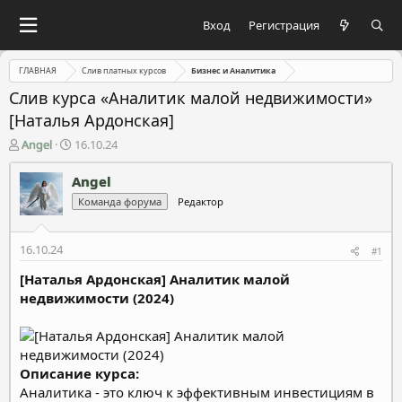
Вход
Регистрация
ГЛАВНАЯ
Слив платных курсов
Бизнес и Аналитика
Слив курса «Аналитик малой недвижимости»
[Наталья Ардонская]
А
Д
Angel
16.10.24
в
а
т
т
Angel
о
а
Команда форума
Редактор
р
н
т
а
е
ч
16.10.24
#1
м
а
ы
л
[Наталья Ардонская] Аналитик малой
а
недвижимости (2024)
Описание курса:
Аналитика - это ключ к эффективным инвестициям в