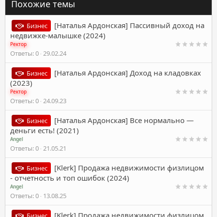
Похожие темы
[Наталья Ардонская] Пассивный доход на
Бизнес
недвижке-малышке (2024)
Ректор
Ответы
0
29.02.24
[Наталья Ардонская] Доход на кладовках
Бизнес
(2023)
Ректор
Ответы
0
24.09.23
[Наталья Ардонская] Все нормально —
Бизнес
деньги есть! (2021)
Angel
Ответы
0
21.05.21
[Klerk] Продажа недвижимости физлицом
Бизнес
- отчетность и топ ошибок (2024)
Angel
Ответы
0
13.08.25
[Klerk] Продажа недвижимости физлицом
Бизнес