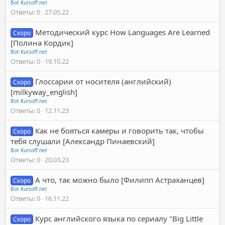
Bot Kursoff.net
Ответы
0
27.05.22
Методический курс How Languages Are Learned
Скоро
[Полина Кордик]
Bot Kursoff.net
Ответы
0
19.10.22
Глоссарии от носителя (английский)
Скоро
[milkyway_english]
Bot Kursoff.net
Ответы
0
12.11.23
Как не бояться камеры и говорить так, чтобы
Скоро
тебя слушали [Александр Пинаевский]
Bot Kursoff.net
Ответы
0
20.03.23
А что, так можно было [Филипп Астраханцев]
Скоро
Bot Kursoff.net
Ответы
0
16.11.22
Курс английского языка по сериалу "Big Little
Скоро