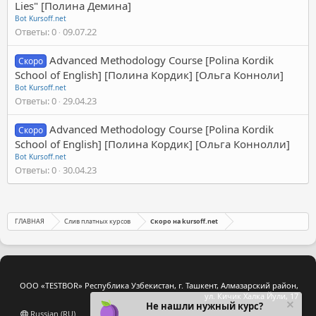
Lies" [Полина Демина]
Bot Kursoff.net
Ответы
0
09.07.22
Advanced Methodology Course [Polina Kordik
Скоро
School of English] [Полина Кордик] [Ольга Конноли]
Bot Kursoff.net
Ответы
0
29.04.23
Advanced Methodology Course [Polina Kordik
Скоро
School of English] [Полина Кордик] [Ольга Коннолли]
Bot Kursoff.net
Ответы
0
30.04.23
ГЛАВНАЯ
Слив платных курсов
Скоро на kursoff.net
ООО «TESTBOR» Республика Узбекистан, г. Ташкент, Алмазарский район,
ул. Кичик Халка Йули, 17
Не нашли нужный курс?
Russian (RU)