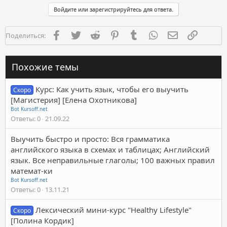
Войдите или зарегистрируйтесь для ответа.
Facebook
Twitter
Reddit
Pinterest
Tumblr
WhatsApp
Электронная п
Ссылка
Поделиться:
Похожие темы
Курс: Как учить язык, чтобы его выучить
Скоро
[Магистерия] [Елена Охотникова]
Bot Kursoff.net
Ответы
0
21.09.22
Выучить быстро и просто: Вся грамматика
английского языка в схемах и таблицах; Английский
язык. Все неправильные глаголы; 100 важных правил
математ-ки
Bot Kursoff.net
Ответы
0
13.11.21
Лексический мини-курс "Healthy Lifestyle"
Скоро
[Полина Кордик]