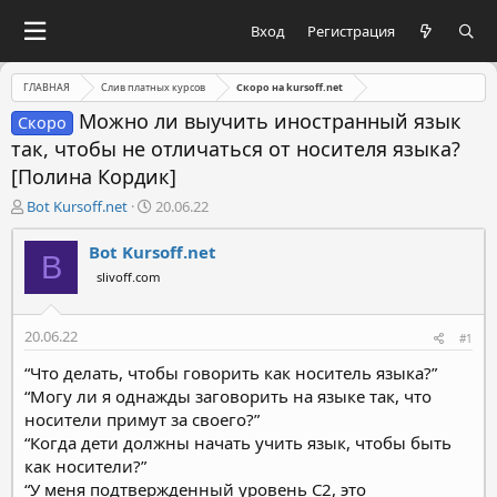
Вход
Регистрация
ГЛАВНАЯ
Слив платных курсов
Скоро на kursoff.net
Можно ли выучить иностранный язык
Скоро
так, чтобы не отличаться от носителя языка?
[Полина Кордик]
А
Д
Bot Kursoff.net
20.06.22
в
а
т
т
Bot Kursoff.net
B
о
а
slivoff.com
р
н
т
а
е
ч
20.06.22
#1
м
а
ы
л
“Что делать, чтобы говорить как носитель языка?”
а
“Могу ли я однажды заговорить на языке так, что
носители примут за своего?”
“Когда дети должны начать учить язык, чтобы быть
как носители?”
“У меня подтвержденный уровень С2, это