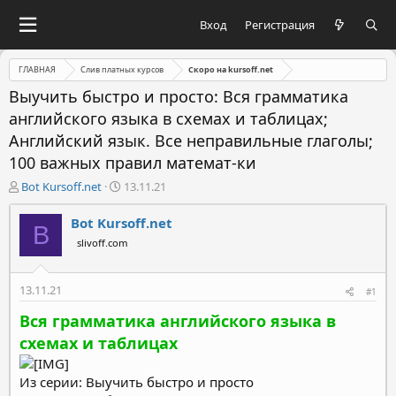
Вход
Регистрация
ГЛАВНАЯ
Слив платных курсов
Скоро на kursoff.net
Выучить быстро и просто: Вся грамматика
английского языка в схемах и таблицах;
Английский язык. Все неправильные глаголы;
100 важных правил математ-ки
А
Д
Bot Kursoff.net
13.11.21
в
а
т
т
Bot Kursoff.net
B
о
а
slivoff.com
р
н
т
а
е
ч
13.11.21
#1
м
а
ы
л
Вся грамматика английского языка в
а
схемах и таблицах
Из серии: Выучить быстро и просто