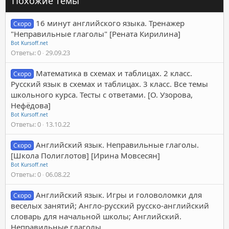
Похожие темы
16 минут английского языка. Тренажер
Скоро
"Неправильные глаголы" [Рената Кирилина]
Bot Kursoff.net
Ответы
0
29.09.23
Математика в схемах и таблицах. 2 класс.
Скоро
Русский язык в схемах и таблицах. 3 класс. Все темы
школьного курса. Тесты с ответами. [О. Узорова,
Нефёдова]
Bot Kursoff.net
Ответы
0
13.10.22
Английский язык. Неправильные глаголы.
Скоро
[Школа Полиглотов] [Ирина Мовсесян]
Bot Kursoff.net
Ответы
0
06.08.22
Английский язык. Игры и головоломки для
Скоро
веселых занятий; Англо-русский русско-английский
словарь для начальной школы; Английский.
Неправильные глаголы