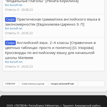
"Модальные глаголы" [Рената Кирилина]
Bot Kursoff.net
Ответы
0
20.08.23
Практическая грамматика английского языка в
Скоро
закономерностях [Евдокимова-Царенко Э. П]
Bot Kursoff.net
Ответы
0
24.05.22
Английский язык. 2–4 классы [Справочник в
Скоро
цветных таблицах: просто и понятно] [О. Узорова]
Кроссворды по английскому языку для начальной
школы Матвеев
Bot Kursoff.net
Ответы
0
24.02.23
ГЛАВНАЯ
Слив платных курсов
Скоро на kursoff.net
ООО «TESTBOR» Республика Узбекистан, г. Ташкент, Алмазарский район,