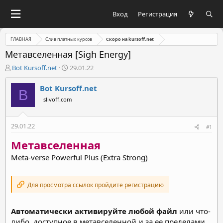
Вход
Регистрация
ГЛАВНАЯ
Слив платных курсов
Скоро на kursoff.net
Метавселенная [Sigh Energy]
А
Д
Bot Kursoff.net
29.01.22
в
а
т
т
Bot Kursoff.net
B
о
а
slivoff.com
р
н
т
а
е
ч
29.01.22
#1
м
а
ы
л
Метавселенная
а
Meta-verse Powerful Plus (Extra Strong)
Для просмотра ссылок пройдите регистрацию
Автоматически активируйте любой файл
или что-
либо, доступное в метавселенной и за ее пределами