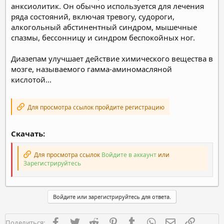
анксиолитик. Он обычно используется для лечения
ряда состояний, включая тревогу, судороги,
алкогольный абстинентный синдром, мышечные
спазмы, бессонницу и синдром беспокойных ног.
Диазепам улучшает действие химического вещества в
мозге, называемого гамма-аминомасляной
кислотой...
Для просмотра ссылок пройдите регистрацию
Скачать:
Для просмотра ссылок
Войдите в аккаунт
или
Зарегистрируйтесь
Войдите или зарегистрируйтесь для ответа.
Facebook
Twitter
Reddit
Pinterest
Tumblr
WhatsApp
Электронная п
Ссылка
Поделиться: