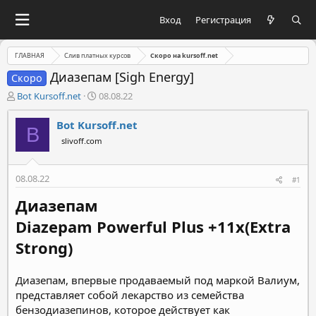
Вход
Регистрация
ГЛАВНАЯ
Слив платных курсов
Скоро на kursoff.net
Диазепам [Sigh Energy]
Скоро
А
Д
Bot Kursoff.net
08.08.22
в
а
т
т
Bot Kursoff.net
B
о
а
slivoff.com
р
н
т
а
е
ч
08.08.22
#1
м
а
ы
л
Диазепам
а
Diazepam Powerful Plus +11x(Extra
Strong)
Диазепам, впервые продаваемый под маркой Валиум,
представляет собой лекарство из семейства
бензодиазепинов, которое действует как