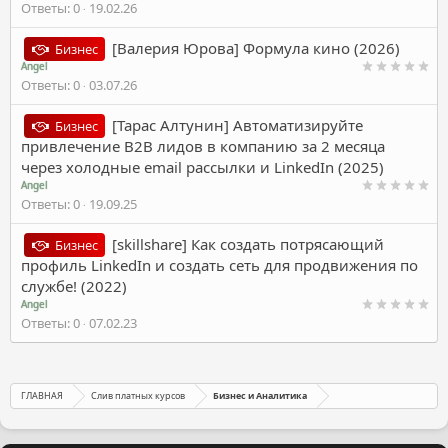
Ответы
0
19.02.26
[Валерия Юрова] Формула кино (2026)
Бизнес
Angel
Ответы
0
03.07.26
[Тарас Алтунин] Автоматизируйте
Бизнес
привлечение B2B лидов в компанию за 2 месяца
через холодные email рассылки и LinkedIn (2025)
Angel
Ответы
0
19.09.25
[skillshare] Как создать потрясающий
Бизнес
профиль LinkedIn и создать сеть для продвижения по
службе! (2022)
Angel
Ответы
0
07.02.23
ГЛАВНАЯ
Слив платных курсов
Бизнес и Аналитика