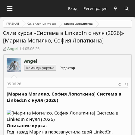
Вход
Регистрация
ГЛАВНАЯ
Слив платных курсов
Бизнес и Аналитика
Слив курса «Cистема в LinkedIn с нуля (2026)»
[Марина Могилкo, София Лопаткина]
А
Д
Angel
05.06.26
в
а
т
т
Angel
о
а
Команда форума
Редактор
р
н
т
а
е
ч
05.06.26
#1
м
а
ы
л
[Марина Могилкo, София Лопаткина] Cистема в
а
LinkedIn с нуля (2026)
Описание курса:
Год назад Марина перезапустила свой LinkedIn.