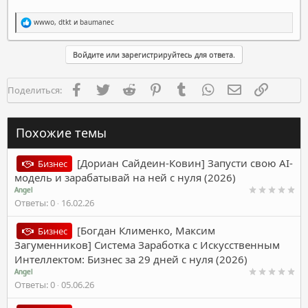
Р
wwwo
,
dtkt
и
baumanec
е
а
к
Войдите или зарегистрируйтесь для ответа.
ц
и
и
Facebook
Twitter
Reddit
Pinterest
Tumblr
WhatsApp
Электронная п
Ссылка
Поделиться:
:
Похожие темы
[Дориан Сайдеин-Ковин] Запусти свою AI-
Бизнес
модель и зарабатывай на ней с нуля (2026)
Angel
Ответы
0
16.02.26
[Богдан Клименко, Максим
Бизнес
Загуменников] Система Заработка с Искусственным
Интеллектом: Бизнес за 29 дней с нуля (2026)
Angel
Ответы
0
05.06.26