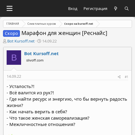
Вход
Регистрация
ГЛАВНАЯ
Слив платных курсов
Скоро на kursoff.net
Марафон для женщин [Реснайс]
Скоро
А
Д
Bot Kursoff.net
14.09.22
в
а
т
т
Bot Kursoff.net
B
о
а
slivoff.com
р
н
т
а
е
ч
14.09.22
#1
м
а
ы
л
- Усталость?!
а
- Всё валится из рук?!
- Где найти ресурс и энергию, что бы вернуть радость
жизни?
- Как начать верить в себя?
- Что такое женская самореализация?
- Межличностные отношения?