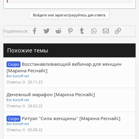
Войдите или зарегистрируйтесь для ответа.
Facebook
Twitter
Reddit
Pinterest
Tumblr
WhatsApp
Электронная п
Ссылка
Поделиться:
Похожие темы
Восстанавливающий вебинар для женщин
Скоро
[Марина Реснайс]
Bot Kursoff.net
Ответы
0
20.11.23
Денежный марафон [Марина Реснайс]
Bot Kursoff.net
Ответы
0
28.02.22
Ритуал "Сила женщины" [Марина Реснайс]
Скоро
Bot Kursoff.net
Ответы
0
05.09.22