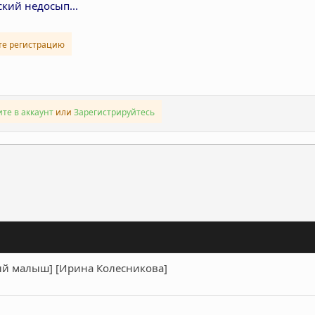
ский недосып...
те регистрацию
те в аккаунт
или
Зарегистрируйтесь
ронная почта
Ссылка
ый малыш] [Ирина Колесникова]