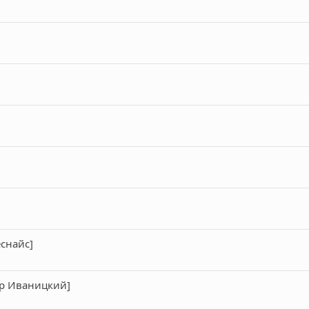
снайс]
др Иваницкий]