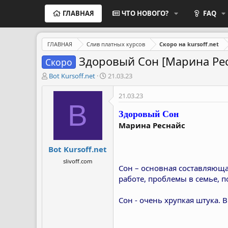
ГЛАВНАЯ
ЧТО НОВОГО?
FAQ
ГЛАВНАЯ
Слив платных курсов
Скоро на kursoff.net
Здоровый Сон [Марина Ре
Скоро
А
Д
Bot Kursoff.net
21.03.23
в
а
т
т
21.03.23
о
а
B
Здоровый Сон
р
н
т
а
Марина Реснайс
е
ч
м
а
Bot Kursoff.net
ы
л
а
slivoff.com
Сон – основная составляюща
работе, проблемы в семье,
Сон - очень хрупкая штука.