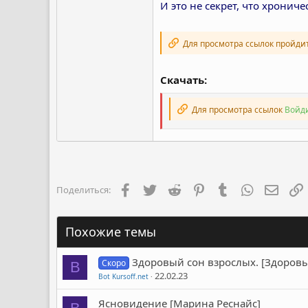
И это не секрет, что хрониче
Для просмотра ссылок пройди
Скачать:
Для просмотра ссылок
Войди
Facebook
Twitter
Reddit
Pinterest
Tumblr
WhatsApp
Элект
Поделиться:
Похожие темы
Здоровый сон взрослых. [Здоров
Скоро
B
22.02.23
Bot Kursoff.net
Ясновидение [Марина Реснайс]