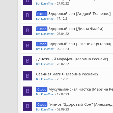
B
27.02.22
Bot Kursoff.net
Здоровый сон [Андрей Ткаченко]
Скоро
B
17.12.21
Bot Kursoff.net
Здоровый сон [Диана Фалби]
Скоро
B
03.04.22
Bot Kursoff.net
Здоровый сон [Евгения Крылова]
Скоро
B
09.11.23
Bot Kursoff.net
Денежный марафон [Марина Реснайс]
B
28.02.22
Bot Kursoff.net
Свечная магия (Марина Реснайс)
B
25.12.21
Bot Kursoff.net
Мусульманская чистка [Марина Ре
Скоро
B
12.07.23
Bot Kursoff.net
Гипноз "Здоровый Сон" [Алексан
Скоро
B
02.09.23
Bot Kursoff.net