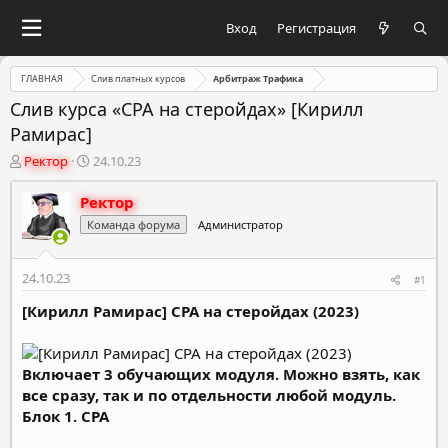
Вход
Регистрация
ГЛАВНАЯ
Слив платных курсов
Арбитраж Трафика
Слив курса «CPA на стеройдах» [Кирилл
Рамирас]
А
Д
Ректор
24.10.23
в
а
т
т
Ректор
о
а
Команда форума
Администратор
р
н
т
а
е
ч
24.10.23
#1
м
а
ы
л
[Кирилл Рамирас] CPA на стеройдах (2023)
а
Включает 3 обучающих модуля. Можно взять, как
все сразу, так и по отдельности любой модуль.
Блок 1. CPA