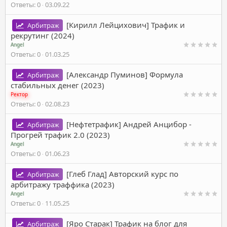
Ответы
0
03.09.22
[Кирилл Лейцихович] Трафик и
Арбитраж
рекрутинг (2024)
Angel
Ответы
0
01.03.25
[Александр Пуминов] Формула
Арбитраж
стабильных денег (2023)
Ректор
Ответы
0
02.08.23
[Нефтетрафик] Андрей Анцибор -
Арбитраж
Прогрей трафик 2.0 (2023)
Angel
Ответы
0
01.06.23
[Глеб Глад] Авторский курс по
Арбитраж
арбитражу траффика (2023)
Angel
Ответы
0
11.05.25
[Яро Старак] Трафик на блог для
Арбитраж