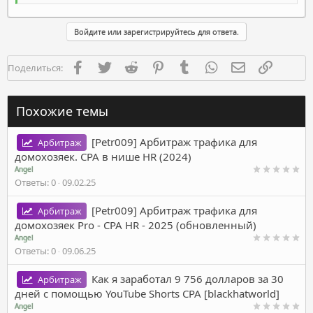
Войдите или зарегистрируйтесь для ответа.
Facebook
Twitter
Reddit
Pinterest
Tumblr
WhatsApp
Электронная п
Ссылка
Поделиться:
Похожие темы
[Petr009] Арбитраж трафика для
Арбитраж
домохозяек. CPA в нише HR (2024)
Angel
Ответы
0
09.02.25
[Petr009] Арбитраж трафика для
Арбитраж
домохозяек Pro - CPA HR - 2025 (обновленный)
Angel
Ответы
0
09.06.25
Как я заработал 9 756 долларов за 30
Арбитраж
дней с помощью YouTube Shorts CPA [blackhatworld]
Angel