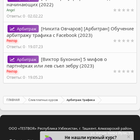
начинающих (2022)
Angel
Ответы
0
02.02.22
[Никита Овчаров] [Арбитран] Обучение
Арбитраж
арбитражу трафика с Facebook (2023)
Ректор
Ответы
0
19.07.23
[Виктор Бухонин] 5 мифов о
Арбитраж
партнёрках или лев съел зебру (2023)
Ректор
Ответы
0
19.05.23
ГЛАВНАЯ
Слив платных курсов
Арбитраж Трафика
ООО «TESTBOR» Республика Узбекистан, г. Ташкент, Алмазарский район,
ул. Кичик Халка Йули, 17
Не нашли нужный курс?