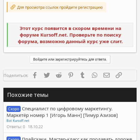
Для просмотра ссылок пройдите регистрацию
Этот курс появится в скором времени на
форуме Kursoff.net. Проверьте по поиску
форума, возможно данный курс уже слит.
Войдите или зарегистрируйтесь для ответа.
Facebook
Twitter
Reddit
Pinterest
Tumblr
WhatsApp
Электронная п
Ссылка
Поделиться:
Похожие темы
Специалист по цифровому маркетингу.
Скоро
Маркетёр номер 1 [Игорь Манн] [Тимур Азизов]
Bot Kursoff.net
Ответы
0
18.10.22
Прайсхаки. Мастер-класс как продавать дороже,
Скоро