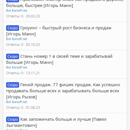
больше, быстрее [Игорь Манн]
Bot Kursoff.net
Ответы
0
20.02.23
Гроуинг – быстрый рост бизнеса и продаж
Скоро
[Игорь Манн]
Bot Kursoff.net
Ответы
0
05.10.23
Стань номер 1 в своей теме и зарабатывай
Скоро
больше [Игорь Манн]
Bot Kursoff.net
Ответы
0
13.11.21
Гений продаж. 77 фишек продаж. Как успешно
Скоро
продавать больше всех и зарабатывать больше всех
[Игорь Рызов]
Bot Kursoff.net
Ответы
0
01.08.23
Как запоминать больше и лучше [Павел
Скоро
Зыгмантович]