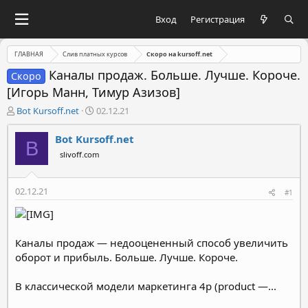
Вход
Регистрация
ГЛАВНАЯ
Слив платных курсов
Скоро на kursoff.net
Каналы продаж. Больше. Лучше. Короче.
Скоро
[Игорь Манн, Тимур Азизов]
А
Д
Bot Kursoff.net
02.12.21
в
а
т
т
Bot Kursoff.net
B
о
а
slivoff.com
р
н
т
а
е
ч
02.12.21
#1
м
а
ы
л
а
Каналы продаж — недооцененный способ увеличить
оборот и прибыль. Больше. Лучше. Короче.
В классической модели маркетинга 4р (product —...