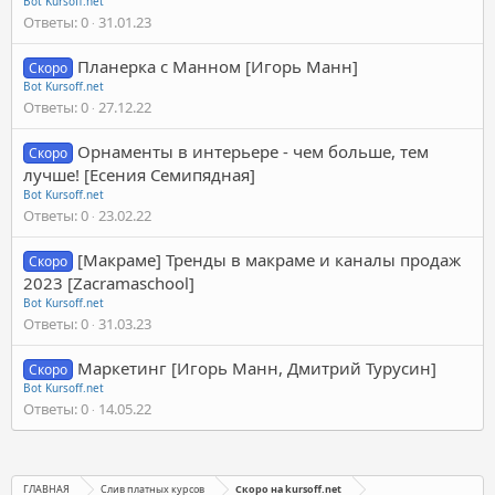
Bot Kursoff.net
Ответы
0
31.01.23
Планерка с Манном [Игорь Манн]
Скоро
Bot Kursoff.net
Ответы
0
27.12.22
Орнаменты в интерьере - чем больше, тем
Скоро
лучше! [Есения Семипядная]
Bot Kursoff.net
Ответы
0
23.02.22
[Макраме] Тренды в макраме и каналы продаж
Скоро
2023 [Zacramaschool]
Bot Kursoff.net
Ответы
0
31.03.23
Маркетинг [Игорь Манн, Дмитрий Турусин]
Скоро
Bot Kursoff.net
Ответы
0
14.05.22
ГЛАВНАЯ
Слив платных курсов
Скоро на kursoff.net