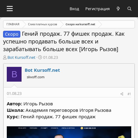
Вход
Регистрация
ГЛАВНАЯ
Слив платных курсов
Скоро на kursoff.net
Гений продаж. 77 фишек продаж. Как
Скоро
успешно продавать больше всех и
зарабатывать больше всех [Игорь Рызов]
А
Д
Bot Kursoff.net
01.08.23
в
а
т
т
Bot Kursoff.net
B
о
а
slivoff.com
р
н
т
а
е
ч
01.08.23
#1
м
а
ы
л
Автор:
Игорь Рызов
а
Школа:
Академия переговоров Игоря Рызова
Курс:
Гений продаж. 77 фишек продаж