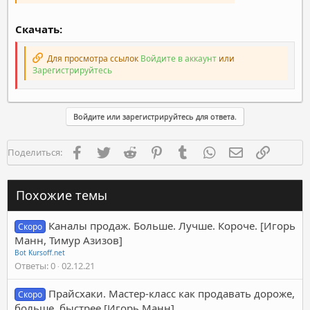
Скачать:
Для просмотра ссылок
Войдите в аккаунт
или
Зарегистрируйтесь
Войдите или зарегистрируйтесь для ответа.
Facebook
Twitter
Reddit
Pinterest
Tumblr
WhatsApp
Электронная п
Ссылка
Поделиться:
Похожие темы
Каналы продаж. Больше. Лучше. Короче. [Игорь
Скоро
Манн, Тимур Азизов]
Bot Kursoff.net
Ответы
0
02.12.21
Прайсхаки. Мастер-класс как продавать дороже,
Скоро
больше, быстрее [Игорь Манн]