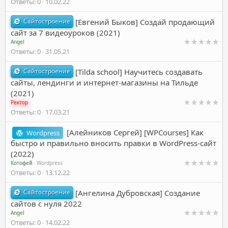
Ответы
0
10.02.22
Сайтостроение
[Евгений Быков] Создай продающий
сайт за 7 видеоуроков (2021)
Angel
Ответы
0
31.05.21
Сайтостроение
[Tilda school] Научитесь создавать
сайты, лендинги и интернет-магазины на Тильде
(2021)
Ректор
Ответы
0
17.03.21
[Алейников Сергей] [WPCourses] Как
Wordpress
быстро и правильно вносить правки в WordPress-сайт
(2022)
Котофей
Wordpress
Ответы
0
13.12.22
Сайтостроение
[Ангелина Дубровская] Создание
сайтов с нуля 2022
Angel
Ответы
0
14.02.22