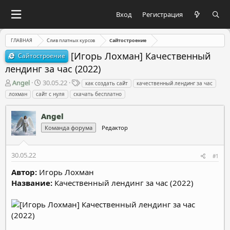
Вход
Регистрация
ГЛАВНАЯ
Слив платных курсов
Сайтостроение
[Игорь Лохман] Качественный
Сайтостроение
лендинг за час (2022)
А
Д
Т
Angel
30.05.22
как создать сайт
качественный лендинг за час
в
а
е
лохман
сайт с нуля
скачать бесплатно
т
т
г
о
а
и
Angel
р
н
т
а
Команда форума
Редактор
е
ч
м
а
30.05.22
ы
л
#1
а
Автор:
Игорь Лохман
Название:
Качественный лендинг за час (2022)