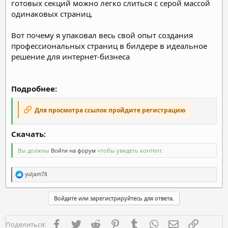
готовых секций можно легко слиться с серой массой
одинаковых страниц.
Вот почему я упаковал весь свой опыт создания
профессиональных страниц в билдере в идеальное
решение для интернет-бизнеса
Подробнее:
Для просмотра ссылок пройдите регистрацию
Скачать:​
Вы должны
Войти на форум
чтобы увидеть контент.
Р
yuljam78
е
а
к
Войдите или зарегистрируйтесь для ответа.
ц
и
и
Facebook
Twitter
Reddit
Pinterest
Tumblr
WhatsApp
Электронная п
Ссылка
Поделиться:
: