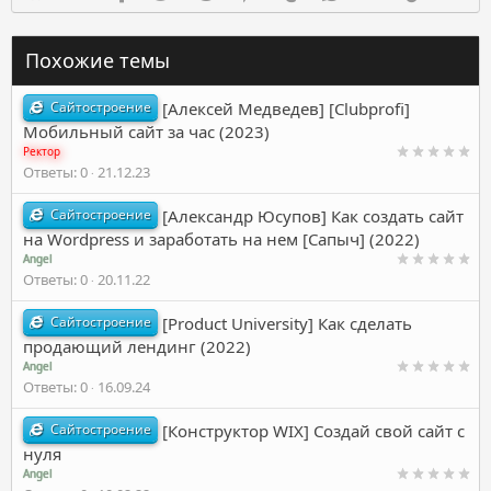
Похожие темы
Сайтостроение
[Алексей Медведев] [Clubprofi]
Мобильный сайт за час (2023)
Ректор
Ответы
0
21.12.23
Сайтостроение
[Александр Юсупов] Как создать сайт
на Wordpress и заработать на нем [Сапыч] (2022)
Angel
Ответы
0
20.11.22
Сайтостроение
[Product University] Как сделать
продающий лендинг (2022)
Angel
Ответы
0
16.09.24
Сайтостроение
[Конструктор WIX] Создай свой сайт с
нуля
Angel