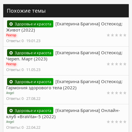
Похожие темы
[Екатерина Брагина] Остеокод:
Здоровье и красота
Живот (2022)
Ректор
Ответы
0
19.01.23
[Екатерина Брагина] Остеокод:
Здоровье и красота
Череп. Март (2023)
Ректор
Ответы
0
11.05.23
[Екатерина Брагина] Остеокод:
Здоровье и красота
Гармония здорового тела (2022)
Angel
Ответы
0
27.08.22
[Екатерина Брагина] Онлайн-
Здоровье и красота
клуб «BraVita»-5 (2022)
Angel
Ответы
0
22.04.22