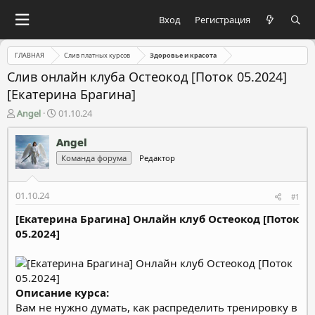
Вход
Регистрация
ГЛАВНАЯ
Слив платных курсов
Здоровье и красота
Слив онлайн клуба Остеокод [Поток 05.2024]
[Екатерина Брагина]
А
Д
Angel
01.10.24
в
а
т
т
Angel
о
а
Команда форума
Редактор
р
н
т
а
е
ч
01.10.24
#1
м
а
ы
л
[Екатерина Брагина] Онлайн клуб Остеокод [Поток
а
05.2024]
Описание курса:
Вам не нужно думать, как распределить тренировку в