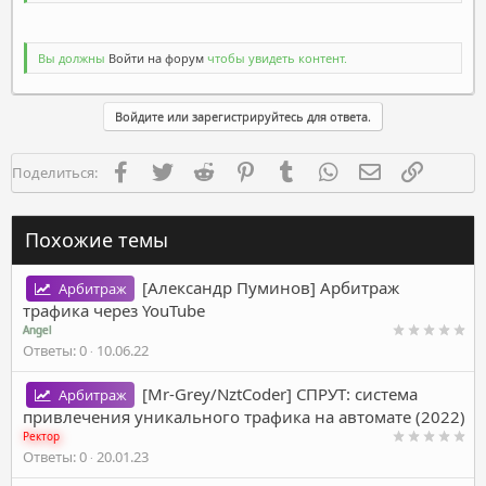
Вы должны
Войти на форум
чтобы увидеть контент.
Войдите или зарегистрируйтесь для ответа.
Facebook
Twitter
Reddit
Pinterest
Tumblr
WhatsApp
Электронная п
Ссылка
Поделиться:
Похожие темы
[Александр Пуминов] Арбитраж
Арбитраж
трафика через YouTube
Angel
Ответы
0
10.06.22
[Mr-Grey/NztCoder] СПРУТ: система
Арбитраж
привлечения уникального трафика на автомате (2022)
Ректор
Ответы
0
20.01.23