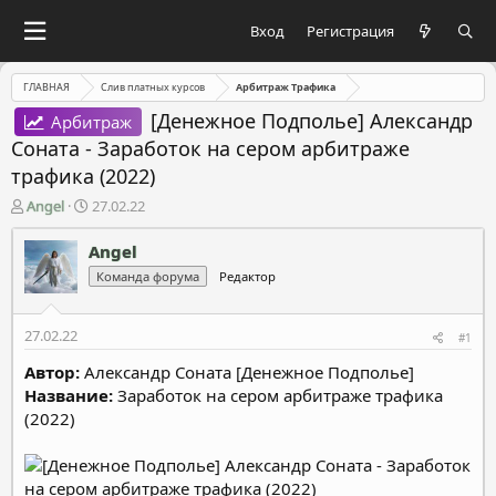
Вход
Регистрация
ГЛАВНАЯ
Слив платных курсов
Арбитраж Трафика
[Денежное Подполье] Александр
Арбитраж
Соната - Заработок на сером арбитраже
трафика (2022)
А
Д
Angel
27.02.22
в
а
т
т
Angel
о
а
Команда форума
Редактор
р
н
т
а
е
ч
27.02.22
#1
м
а
ы
л
Автор:
Александр Соната [Денежное Подполье]
а
Название:
Заработок на сером арбитраже трафика
(2022)