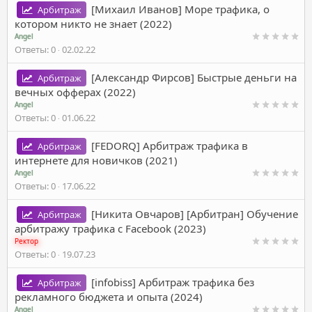
[Михаил Иванов] Море трафика, о
Арбитраж
котором никто не знает (2022)
Angel
Ответы
0
02.02.22
[Александр Фирсов] Быстрые деньги на
Арбитраж
вечных офферах (2022)
Angel
Ответы
0
01.06.22
[FEDORQ] Арбитраж трафика в
Арбитраж
интернете для новичков (2021)
Angel
Ответы
0
17.06.22
[Никита Овчаров] [Арбитран] Обучение
Арбитраж
арбитражу трафика с Facebook (2023)
Ректор
Ответы
0
19.07.23
[infobiss] Арбитраж трафика без
Арбитраж
рекламного бюджета и опыта (2024)
Angel