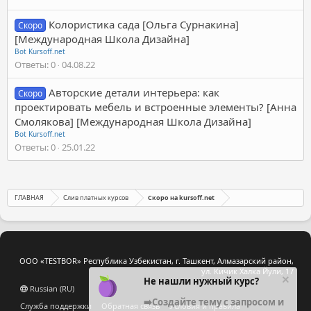
Колористика сада [Ольга Сурнакина]
Скоро
[Международная Школа Дизайна]
Bot Kursoff.net
Ответы
0
04.08.22
Авторские детали интерьера: как
Скоро
проектировать мебель и встроенные элементы? [Анна
Смолякова] [Международная Школа Дизайна]
Bot Kursoff.net
Ответы
0
25.01.22
ГЛАВНАЯ
Слив платных курсов
Скоро на kursoff.net
ООО «TESTBOR» Республика Узбекистан, г. Ташкент, Алмазарский район,
ул. Кичик Халка Йули, 17
Не нашли нужный курс?
Russian (RU)
➡️Создайте тему с запросом и
Служба поддержки
Обратная связь
Условия и правила