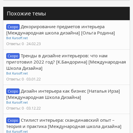
Похожие темы
Декорирование предметов интерьера
Скоро
[Международная школа дизайна] [Ольга Родина]
Bot Kursoff.net
Ответы
0
24.02.23
Тренды в дизайне интерьеров: что нам
Скоро
приготовил 2022 год? [К.Бандорина] [Международная
Школа Дизайна]
Bot Kursoff.net
Ответы
0
03.01.22
Дизайн интерьера как бизнес [Наталья Ирза]
Скоро
[Международная Школа Дизайна]
Bot Kursoff.net
Ответы
0
03.12.22
Стилист интерьера: скандинавский опыт –
Скоро
теория и практика [Международная школа дизайна]
Bot Kursoff.net