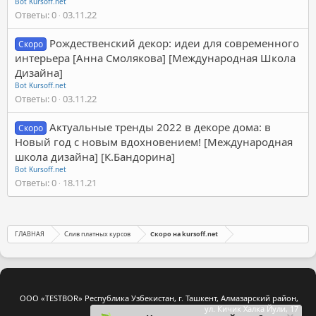
Bot Kursoff.net
Ответы
0
03.11.22
Рождественский декор: идеи для современного
Скоро
интерьера [Анна Смолякова] [Международная Школа
Дизайна]
Bot Kursoff.net
Ответы
0
03.11.22
Актуальные тренды 2022 в декоре дома: в
Скоро
Новый год с новым вдохновением! [Международная
школа дизайна] [К.Бандорина]
Bot Kursoff.net
Ответы
0
18.11.21
ГЛАВНАЯ
Слив платных курсов
Скоро на kursoff.net
ООО «TESTBOR» Республика Узбекистан, г. Ташкент, Алмазарский район,
ул. Кичик Халка Йули, 17