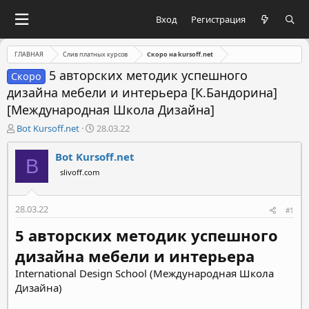
Вход
Регистрация
ГЛАВНАЯ
Слив платных курсов
Скоро на kursoff.net
5 авторских методик успешного
Скоро
дизайна мебели и интерьера [К.Бандорина]
[Международная Школа Дизайна]
А
Д
Bot Kursoff.net
28.03.22
в
а
т
т
Bot Kursoff.net
B
о
а
slivoff.com
р
н
т
а
е
ч
28.03.22
#1
м
а
ы
л
5 авторских методик успешного
а
дизайна мебели и интерьера
International Design School (Международная Школа
Дизайна)