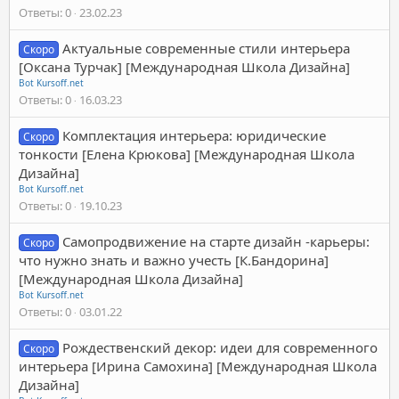
Ответы
0
23.02.23
Актуальные современные стили интерьера
Скоро
[Оксана Турчак] [Международная Школа Дизайна]
Bot Kursoff.net
Ответы
0
16.03.23
Комплектация интерьера: юридические
Скоро
тонкости [Елена Крюкова] [Международная Школа
Дизайна]
Bot Kursoff.net
Ответы
0
19.10.23
Самопродвижение на старте дизайн -карьеры:
Скоро
что нужно знать и важно учесть [К.Бандорина]
[Международная Школа Дизайна]
Bot Kursoff.net
Ответы
0
03.01.22
Рождественский декор: идеи для современного
Скоро
интерьера [Ирина Самохина] [Международная Школа
Дизайна]