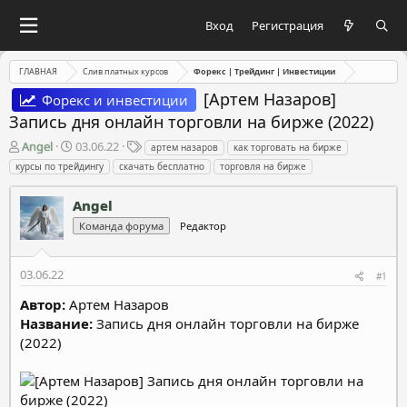
Вход
Регистрация
ГЛАВНАЯ
Слив платных курсов
Форекс | Трейдинг | Инвестиции
[Артем Назаров]
Форекс и инвестиции
Запись дня онлайн торговли на бирже (2022)
А
Д
Т
Angel
03.06.22
артем назаров
как торговать на бирже
в
а
е
курсы по трейдингу
скачать бесплатно
торговля на бирже
т
т
г
о
а
и
Angel
р
н
т
а
Команда форума
Редактор
е
ч
м
а
03.06.22
ы
л
#1
а
Автор:
Артем Назаров
Название:
Запись дня онлайн торговли на бирже
(2022)