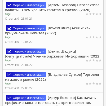
[Артем Назаров] Перспектива
Форекс и инвестиции
вaлюты. В чем хранить капитал в кpизис? (2020)
Angel
Ответы
0
23.01.21
[InvestFuture] Акции: как
Форекс и инвестиции
приумножить капитал (2022)
Angel
Ответы
0
10.06.22
[Денис Шадунц]
Форекс и инвестиции
[deny_graftrade] Чтение Биржевой Информации (2022)
Angel
Ответы
0
20.04.22
[Владислав Сучков] Торговля
Форекс и инвестиции
на живом рынке (2022)
Angel
Ответы
0
22.05.22
[Артур Бохонко] Как начать
Форекс и инвестиции
профессионально торговать на криптовалютном