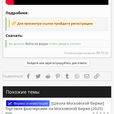
Подробнее:
Для просмотра ссылок пройдите регистрацию
Скачать:​
Вы должны
Войти на форум
чтобы увидеть контент.
09.10.22
Последнее редактирование:
Войдите или зарегистрируйтесь для ответа.
Facebook
Twitter
Reddit
Pinterest
Tumblr
WhatsApp
Электронная п
Ссылка
Поделиться:
Похожие темы
[Школа Московской биржи]
Форекс и инвестиции
Торговля фьючерсами на Московской Бирже (2025)
Angel