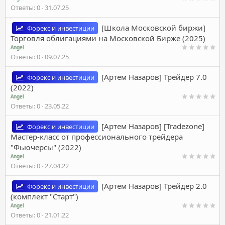
Ответы
0
31.07.25
[Школа Московской биржи]
Форекс и инвестиции
Торговля облигациями на Московской Бирже (2025)
Angel
Ответы
0
09.07.25
[Артем Назаров] Трейдер 7.0
Форекс и инвестиции
(2022)
Angel
Ответы
0
23.05.22
[Артем Назаров] [Tradezone]
Форекс и инвестиции
Мастер-класс от профессионального трейдера
"Фьючерсы" (2022)
Angel
Ответы
0
27.04.22
[Артем Назаров] Трейдер 2.0
Форекс и инвестиции
(комплект "Старт")
Angel
Ответы
0
21.01.22