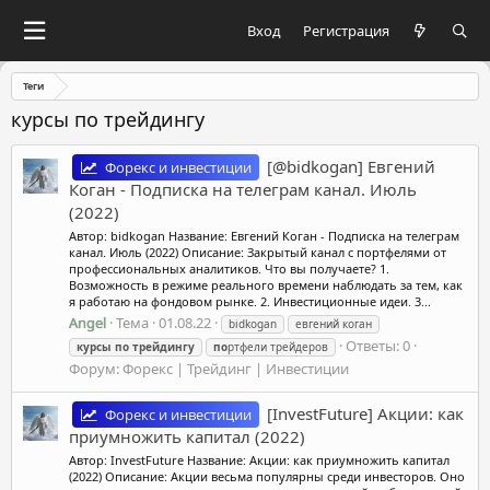
Вход
Регистрация
Теги
курсы по трейдингу
[@bidkogan] Евгений
Форекс и инвестиции
Коган - Подписка на телеграм канал. Июль
(2022)
Автор: bidkogan Название: Евгений Коган - Подписка на телеграм
канал. Июль (2022) Описание: Закрытый канал с портфелями от
профессиональных аналитиков. Что вы получаете? 1.
Возможность в режиме реального времени наблюдать за тем, как
я работаю на фондовом рынке. 2. Инвестиционные идеи. 3...
Angel
Тема
01.08.22
bidkogan
евгений коган
Ответы: 0
курсы
по
трейдингу
по
ртфели трейдеров
Форум:
Форекс | Трейдинг | Инвестиции
[InvestFuture] Акции: как
Форекс и инвестиции
приумножить капитал (2022)
Автор: InvestFuture Название: Акции: как приумножить капитал
(2022) Описание: Акции весьма популярны среди инвесторов. Оно