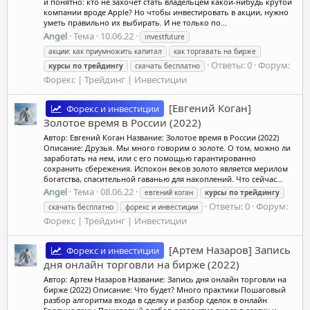
и понятно: кто не захочет стать владельцем какой-нибудь крутой
компании вроде Apple? Но чтобы инвестировать в акции, нужно
уметь правильно их выбирать. И не только по...
Angel
Тема
10.06.22
investfuture
акции: как приумножить капитал
как торгавать на бирже
Ответы: 0
Форум:
курсы
по
трейдингу
скачать бесплатно
Форекс | Трейдинг | Инвестиции
[Евгений Коган]
Форекс и инвестиции
Золотое время в России (2022)
Автор: Евгений Коган Название: Золотое время в России (2022)
Описание: Друзья. Мы много говорим о золоте. О том, можно ли
заработать на нем, или с его помощью гарантированно
сохранить сбережения. Испокон веков золото является мерилом
богатства, спасительной гаванью для накоплений. Что сейчас...
Angel
Тема
08.06.22
евгений коган
курсы
по
трейдингу
Ответы: 0
Форум:
скачать бесплатно
форекс и инвестиции
Форекс | Трейдинг | Инвестиции
[Артем Назаров] Запись
Форекс и инвестиции
дня онлайн торговли на бирже (2022)
Автор: Артем Назаров Название: Запись дня онлайн торговли на
бирже (2022) Описание: Что будет? Много практики Пошаговый
разбор алгоритма входа в сделку и разбор сделок в онлайн