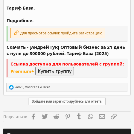
Тариф База.
Подробнее:
Для просмотра ссылок пройдите регистрацию
Скачать - [Андрей Гук] Оптовый бизнес за 21 день
с нуля до 300000 рублей. Тариф База (2025)
Ссылка доступна для пользователей с группой:
Premium+
Р
vad79
,
Viktor123
и
Жека
е
а
к
Войдите или зарегистрируйтесь для ответа.
ц
и
и
Facebook
Twitter
Reddit
Pinterest
Tumblr
WhatsApp
Электронная п
Ссылка
Поделиться:
: