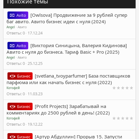
Похожие темы
[Owlsova] Продвижение за 9 рублей супер
Avito
баг авито. Авито бизнес идеи с нуля (2024)
Angel
Авито
Ответы
0
17.12.24
[Виктория Синицына, Валерия Кидинова]
Avito
Авито с нуля до бизнеса. Тариф Basic + Pro (2025)
Angel
Авито
Ответы
0
25.12.25
[svetlana_tvoyparfumer] База поставщиков
Бизнес
парфюма или как начать бизнес с нуля (2022)
Котофей
Ответы
0
11.03.23
[Profit Projects] Зарабатывай на
Бизнес
комментариях до 2500 рублей в день! (2022)
Котофей
Ответы
0
19.12.22
[Артур Абдуллин] Прорыв 15. Запусти
Бизнес