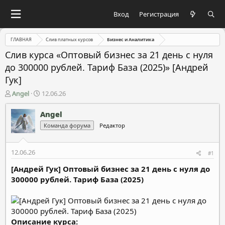
Вход
Регистрация
ГЛАВНАЯ
Слив платных курсов
Бизнес и Аналитика
Слив курса «Оптовый бизнес за 21 день с нуля
до 300000 рублей. Тариф База (2025)» [Андрей
Гук]
А
Д
Angel
12.06.26
в
а
т
т
Angel
о
а
Команда форума
Редактор
р
н
т
а
е
ч
12.06.26
#1
м
а
ы
л
[Андрей Гук] Оптовый бизнес за 21 день с нуля до
а
300000 рублей. Тариф База (2025)
Описание курса: