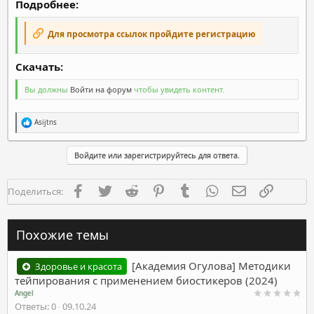
Подробнее:
Для просмотра ссылок пройдите регистрацию
Скачать:​
Вы должны
Войти на форум
чтобы увидеть контент.
Р
Asijtns
е
а
к
Войдите или зарегистрируйтесь для ответа.
ц
и
и
Facebook
Twitter
Reddit
Pinterest
Tumblr
WhatsApp
Электронная п
Ссылка
Поделиться:
:
Похожие темы
[Академия Огулова] Методики
Здоровье и красота
тейпирования с применением биостикеров (2024)
Angel
Ответы
0
09.10.24