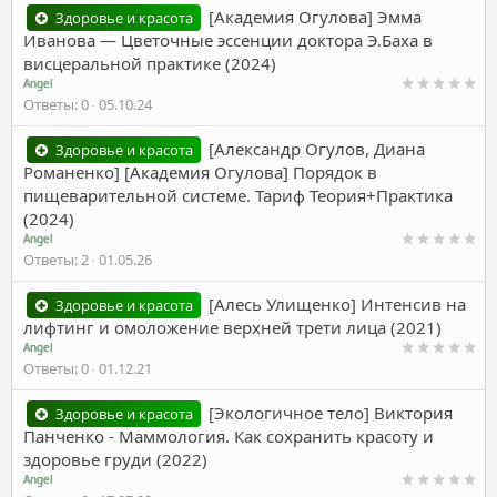
[Академия Огулова] Эмма
Здоровье и красота
Иванова ― Цветочные эссенции доктора Э.Баха в
висцеральной практике (2024)
Angel
Ответы
0
05.10.24
[Александр Огулов, Диана
Здоровье и красота
Романенко] [Академия Огулова] Порядок в
пищеварительной системе. Тариф Теория+Практика
(2024)
Angel
Ответы
2
01.05.26
[Алесь Улищенко] Интенсив на
Здоровье и красота
лифтинг и омоложение верхней трети лица (2021)
Angel
Ответы
0
01.12.21
[Экологичное тело] Виктория
Здоровье и красота
Панченко - Маммология. Как сохранить красоту и
здоровье груди (2022)
Angel