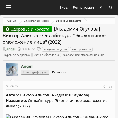
Вход
Регистрация
ГЛАВНАЯ
Слив платных курсов
Здоровье и красота
[Академия Огулова]
Здоровье и красота
Виктор Алисов - Онлайн-курс "Экологичное
омоложение лица" (2022)
А
Д
Т
Angel
03.06.22
академия огулова
виктор алисов
в
а
е
курсы по здоровью
скачать бесплатно
экологичное омоложение лица
т
т
г
о
а
и
Angel
р
н
т
а
Команда форума
Редактор
е
ч
м
а
03.06.22
ы
л
#1
а
Автор:
Виктор Алисов [Академия Огулова]
Название:
Онлайн-курс "Экологичное омоложение
лица" (2022)