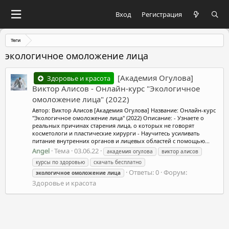
Вход
Регистрация
Теги
экологичное омоложение лица
[Академия Огулова]
Здоровье и красота
Виктор Алисов - Онлайн-курс "Экологичное
омоложение лица" (2022)
Автор: Виктор Алисов [Академия Огулова] Название: Онлайн-курс
"Экологичное омоложение лица" (2022) Описание: - Узнаете о
реальных причинах старения лица, о которых не говорят
косметологи и пластические хирурги - Научитесь усиливать
питание внутренних органов и лицевых областей с помощью...
Angel
Тема
03.06.22
академия огулова
виктор алисов
курсы по здоровью
скачать бесплатно
Ответы: 0
Форум:
экологичное
омоложение
лица
Здоровье и красота