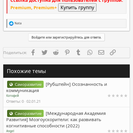
Ссылка доступна для пользователей с группой:
Premium, Premium+
Р
Nata
е
а
к
Войдите или зарегистрируйтесь для ответа.
ц
и
и
Facebook
Twitter
Reddit
Pinterest
Tumblr
WhatsApp
Электронная п
Ссылка
Поделиться:
:
Похожие темы
[Рубштейн] Осознанность и
Саморазвитие
коммуникация
Котофей
Ответы
0
02.01.21
[Международная Академия
Саморазвитие
Развития] Мозгоускорители: как развивать
когнитивные способности (2022)
Angel