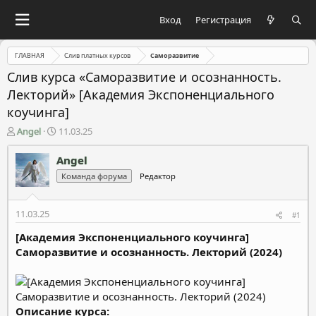
Вход
Регистрация
ГЛАВНАЯ
Слив платных курсов
Саморазвитие
Слив курса «Саморазвитие и осознанность.
Лекторий» [Академия Экспоненциального
коучинга]
А
Д
Angel
11.03.25
в
а
т
т
Angel
о
а
Команда форума
Редактор
р
н
т
а
е
ч
11.03.25
#1
м
а
ы
л
[Академия Экспоненциального коучинга]
а
Саморазвитие и осознанность. Лекторий (2024)
Описание курса: