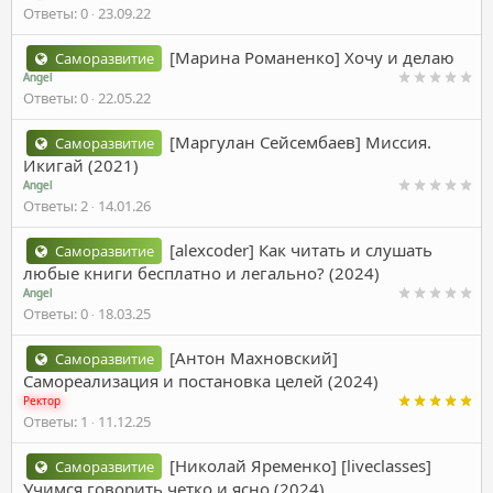
Ответы
0
23.09.22
[Марина Романенко] Хочу и делаю
Саморазвитие
Angel
Ответы
0
22.05.22
[Маргулан Сейсембаев] Миссия.
Саморазвитие
Икигай (2021)
Angel
Ответы
2
14.01.26
[alexcoder] Как читать и слушать
Саморазвитие
любые книги бесплатно и легально? (2024)
Angel
Ответы
0
18.03.25
[Антон Махновский]
Саморазвитие
Самореализация и постановка целей (2024)
Ректор
Ответы
1
11.12.25
[Николай Яременко] [liveclasses]
Саморазвитие
Учимся говорить четко и ясно (2024)