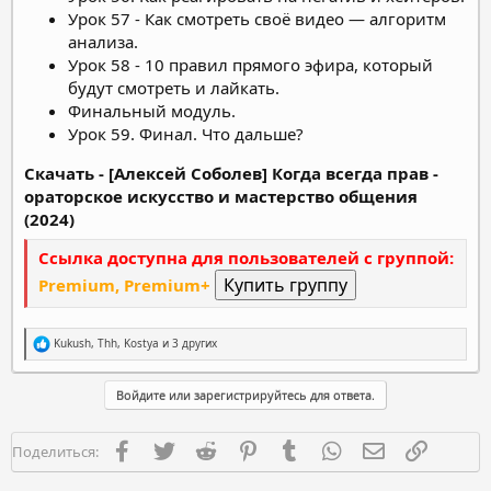
Урок 57 - Как смотреть своё видео — алгоритм
анализа.
Урок 58 - 10 правил прямого эфира, который
будут смотреть и лайкать.
Финальный модуль.
Урок 59. Финал. Что дальше?
Скачать - [Алексей Соболев] Когда всегда прав -
ораторское искусство и мастерство общения
(2024)
Ссылка доступна для пользователей с группой:
Premium, Premium+
Р
Kukush
,
Thh
,
Kostya
и 3 других
е
а
к
Войдите или зарегистрируйтесь для ответа.
ц
и
и
Facebook
Twitter
Reddit
Pinterest
Tumblr
WhatsApp
Электронная п
Ссылка
Поделиться:
: