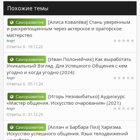
Похожие темы
[Алиса Ковалёва] Стань уверенным
Саморазвитие
и раскрепощенным через актерское и ораторское
мастерство
Angel
Ответы
0
19.12.22
[Иван Полонейчик] Как выработать
Саморазвитие
Уникальный Взгляд. Для Успешного Общения с кем
угодно и когда угодно (2024)
Angel
Ответы
0
05.11.24
[Игорь Незовибатько] Аудиокурс
Саморазвитие
«Мастер общения. Искусство очарования» (2021)
Angel
Ответы
0
31.12.25
[Аллан и Барбара Пиз] Харизма.
Саморазвитие
Искусство успешного общения. Язык телодвижений
на работе