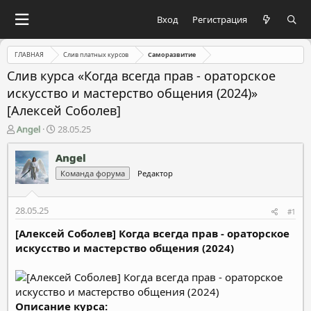
Вход
Регистрация
ГЛАВНАЯ
Слив платных курсов
Саморазвитие
Слив курса «Когда всегда прав - ораторское
искусство и мастерство общения (2024)»
[Алексей Соболев]
А
Д
Angel
28.05.25
в
а
т
т
Angel
о
а
Команда форума
Редактор
р
н
т
а
е
ч
28.05.25
#1
м
а
ы
л
[Алексей Соболев] Когда всегда прав - ораторское
а
искусство и мастерство общения (2024)
Описание курса: