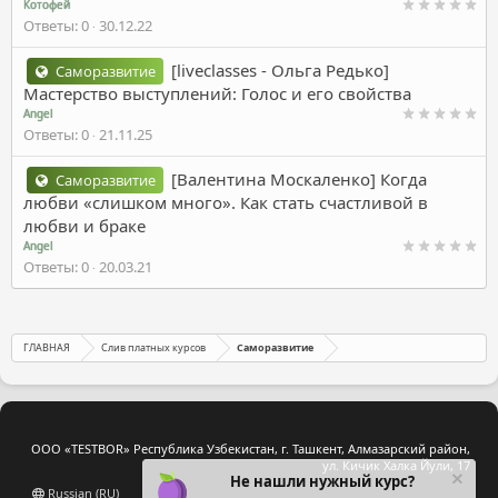
Котофей
Ответы
0
30.12.22
[liveclasses - Ольга Редько]
Саморазвитие
Мастерство выступлений: Голос и его свойства
Angel
Ответы
0
21.11.25
[Валентина Москаленко] Когда
Саморазвитие
любви «слишком много». Как стать счастливой в
любви и браке
Angel
Ответы
0
20.03.21
ГЛАВНАЯ
Слив платных курсов
Саморазвитие
ООО «TESTBOR» Республика Узбекистан, г. Ташкент, Алмазарский район,
ул. Кичик Халка Йули, 17
Не нашли нужный курс?
Russian (RU)