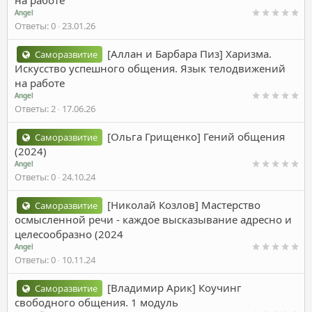
Angel
Ответы
0
23.01.26
[Аллан и Барбара Пиз] Харизма.
Саморазвитие
Искусство успешного общения. Язык телодвижений
на работе
Angel
Ответы
2
17.06.26
[Ольга Грищенко] Гений общения
Саморазвитие
(2024)
Angel
Ответы
0
24.10.24
[Николай Козлов] Мастерство
Саморазвитие
осмысленной речи - каждое высказывание адресно и
целесообразно (2024
Angel
Ответы
0
10.11.24
[Владимир Арик] Коучинг
Саморазвитие
свободного общения. 1 модуль