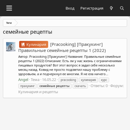
Вход
Регистрация
Теги
семейные рецепты
[Pracooking] [Пракукинг]
Кулинария
Правильные семейные рецепты 1 (2022)
Автор: Pracooking [Пракукинг] Название: Правильные семейные
рецепты 1 (2022) Описание: Есть ли у нас жизнь с ограничениями
пищевых продуктов? Вот этот вопрос я задал себе несколько
месяц назад. Ковид не просто подсветил нашу проблему с
здоровьем, а и подчеркнул ее многим. Я не ела ничего...
Angel
Тема
16.05.22
pracooking
кулинария
курс
Ответы: 0
Форум:
пракукинг
семейные
рецепты
скачать
Кулинария и рецепты