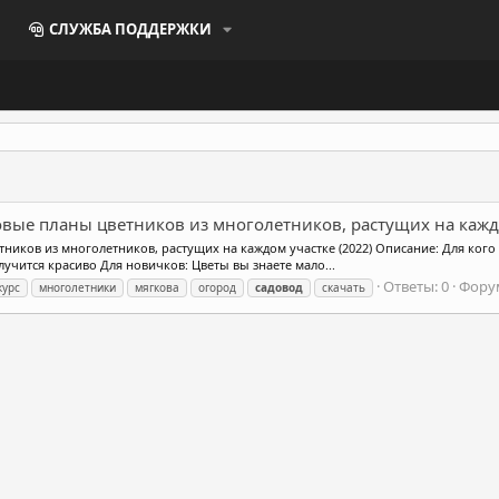
СЛУЖБА ПОДДЕРЖКИ
овые планы цветников из многолетников, растущих на кажд
ников из многолетников, растущих на каждом участке (2022) Описание: Для кого 
лучится красиво Для новичков: Цветы вы знаете мало...
Ответы: 0
Фору
курс
многолетники
мягкова
огород
садовод
скачать