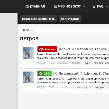
ГЛАВНАЯ
ЧТО НОВОГО?
FAQ
Последняя активность
Регистрация
Теги
петров
[Максим Петров] Миллион д
Бизнес
Автор: Максим Петров Название: Миллион долларов за 1
ежемесячным вкладом 100$ и откроете для себя секре
Angel
Тема
25.05.22
бизнес
курс
миллион до
[К. Яндовский, Г. Шилов, К. Пе
SEO
Автор: К. Яндовский, Г. Шилов, К. Петров и др. Назв
трафика, конверсии и продаж из интернета Мы проведе
Angel
Тема
23.05.22
seo club
курс
петров