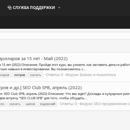
СЛУЖБА ПОДДЕРЖКИ
олларов за 15 лет - Май (2022)
5 лет (2022) Описание: Пройдя этот курс, вы узнаете, как заставить деньги работа
тные навыки в инвестировании. Вы познакомитесь с...
Ответы: 0
Форум:
Бизнес и Аналитика
лларов
петров
скачать
тров и др.] SEO Club SPB, апрель (2022)
ание: SEO Club SPB, апрель (2022) Описание: Что вас ждет? Доклады и кулуарные 
м встречу "SEO CLUB SPB" для того, чтобы обсудить...
Ответы: 0
Форум:
SEO продвижение с
сео
скачать
шилов
яндовский