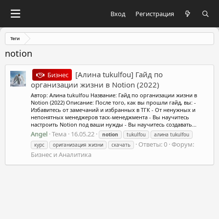
Вход
Регистрация
Теги
notion
[Алина tukulfou] Гайд по
Бизнес
организации жизни в Notion (2022)
Автор: Алина tukulfou Название: Гайд по организации жизни в
Notion (2022) Описание: После того, как вы прошли гайд, вы: -
Избавитесь от замечаний и избранных в ТГК - От ненужных и
непонятных менеджеров таск-менеджмента - Вы научитесь
настроить Notion под ваши нужды - Вы научитесь создавать...
Angel
Тема
16.05.22
notion
tukulfou
алина tukulfou
Ответы: 0
Форум:
курс
ориганизация жизни
скачать
Бизнес и Аналитика