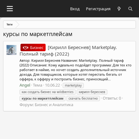
Вход
Регистрация
Теги
курсы по маркетплейсам
[Кирилл Береснев] Marketplay.
Бизнес
Полный тариф (2022)
Автор: Кирилл Береснев Название: Marketplay. Полный тариф
(2022) Описание: Кому идеально подойдет программа: Для тех кто
работает в найме, но хочет создать дополнительный источник
дохода, Для товарщиков, которые хотят перестать бегать от
оффера, к офферу и построить бизнес, приносящий...
Angel
Тема
10.06.22
marketplay
как создать бизнес на wildberries
кирилл береснев
Ответы: 0
курсы
по
маркетплейсам
скачать бесплатно
Форум:
Бизнес и Аналитика